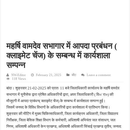
राजस्थान में फिर बदला मौसम का मिजाज, आज कई जिलों में बारिश का अलर्ट; जानें कहां बरसेंगे बा
मुजफ्फरनगर में दिनदहाड़े हत्या से सनसनी, धारदार हथियार से हमला कर युवक की बेरहमी से हत्या
काकोरी ट्रेन एक्शन शताब्दी समारोह में CM योगी का बड़ा बयान, बोले- क्रांतिकारियों के बलिदान क
कांवड़ यात्रा में श्रद्धालुओं के बीच पहुंचे BJP विधायक, पैर दबाए… कांवड़ियों की सेवा की और डी
मनगढ़ दर्शन को जा रहे श्रद्धालुओं से भरी पिकअप पेड़ से टकराकर पलटी, 29 घायल सात घायलों 
महर्षि वामदेव सभागार में आपदा प्रबंधन (
क्लाइमेट चेंज) के सम्बन्ध में कार्यशाला
सम्पन्न
NW-Editor
February 21, 2025
बाँदा
Leave a comment
118 Views
बांदा। शुक्रवार 21-02-2025 को प्रातः 11 बजे जिलाधिकारी कार्यालय के महर्षि वामदेव
सभागार में यूनीसेफ द्वारा प्रेषित अधिकारियों द्वारा, अपर जिलाधिकारी ( वि०/ रा०) की
मौजूदगी में आपदा प्रबंधन( क्लाइमेट चेंज) के सम्बन्ध में कार्यशाला सम्पन्न हुई।
जिसमें जनपद के विविध विभागों के अधिकारियों द्वारा कार्यशाला में प्रतिभाग किया।
शुक्रवार की मीटिंग में मुख्य चिकित्साधिकारी, जिला कार्यक्रम अधिकारी, जिला विद्यालय
निरीक्षक, जिला बेसिक शिक्षा विभाग के कर्मचारी, अधिशाषी अभियंता जल संसाधन, जल
निगम, अधिशाषी अधिकारी केन प्रखण्ड, अधिशाषी अधिकारी सिंचाई प्रखण्ड तृतीय, जनपद