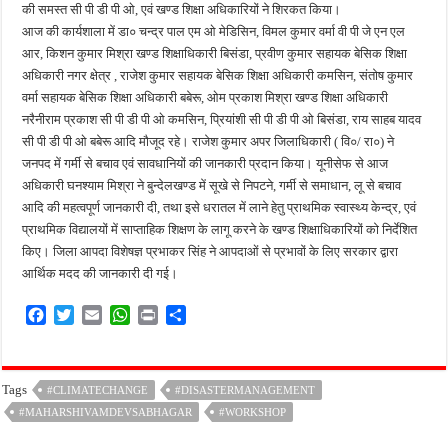
की समस्त सी पी डी पी ओ, एवं खण्ड शिक्षा अधिकारियों ने शिरकत किया।
आज की कार्यशाला में डा० चन्द्र पाल एम ओ मेडिसिन, विमल कुमार वर्मा वी पी जे एन एल
आर, किशन कुमार मिश्रा खण्ड शिक्षाधिकारी बिसंडा, प्रवीण कुमार सहायक बेसिक शिक्षा
अधिकारी नगर क्षेत्र , राजेश कुमार सहायक बेसिक शिक्षा अधिकारी कमसिन, संतोष कुमार
वर्मा सहायक बेसिक शिक्षा अधिकारी बबेरू, ओम प्रकाश मिश्रा खण्ड शिक्षा अधिकारी
नरैनीराम प्रकाश सी पी डी पी ओ कमसिन, प्रियांशी सी पी डी पी ओ बिसंडा, राय साहब यादव
सी पी डी पी ओ बबेरू आदि मौजूद रहे। राजेश कुमार अपर जिलाधिकारी ( वि०/ रा०) ने
जनपद में गर्मी से बचाव एवं सावधानियों की जानकारी प्रदान किया। यूनीसेफ से आज
अधिकारी घनश्याम मिश्रा ने बुन्देलखण्ड में सूखे से निपटने, गर्मी से समाधान, लू से बचाव
आदि की महत्वपूर्ण जानकारी दी, तथा इसे धरातल में लाने हेतु प्राथमिक स्वास्थ्य केन्द्र, एवं
प्राथमिक विद्यालयों में साप्ताहिक शिक्षण के लागू करने के खण्ड शिक्षाधिकारियों को निर्देशित
किए। जिला आपदा विशेषज्ञ प्रभाकर सिंह ने आपदाओं से प्रभावों के लिए सरकार द्वारा
आर्थिक मदद की जानकारी दी गई।
F
T
E
W
P
S
a
w
m
h
r
h
c
i
a
a
i
a
e
t
i
t
n
r
Tags
#CLIMATECHANGE
#DISASTERMANAGEMENT
b
t
l
s
t
e
#MAHARSHIVAMDEVSABHAGAR
o
e
A
#WORKSHOP
o
r
p