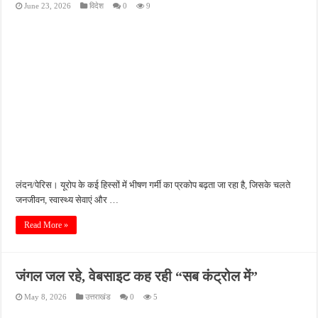
June 23, 2026
विदेश
0
9
पीएमजीएसवाई सड़क की हालत पर फिर उठे सवाल, ग्रामीणों ने गड्ढों और जलभराव की बताई समस्
फतेहपुर में अपराधियों की संपत्ति पर पुलिस की नजर, गुप्त सूचना देने वालों को मिलेगा इनाम
आईजीआरएस शिकायत के निस्तारण पर सवाल, जर्जर सड़क से ग्रामीणों की बढ़ी मुश्किलें
सीसीटीवी में कैद हुआ चोर, फिर भी पुलिस के हाथ खाली; बाइक और सिलेंडर चोरी का नहीं हुआ खुल
बच्चों की सीखने की क्षमता बढ़ाने पर जोर, शिक्षकों को सिखाई गईं नई शिक्षण तकनीकें
लंदन/पेरिस। यूरोप के कई हिस्सों में भीषण गर्मी का प्रकोप बढ़ता जा रहा है, जिसके चलते
जनजीवन, स्वास्थ्य सेवाएं और …
Read More »
जंगल जल रहे, वेबसाइट कह रही “सब कंट्रोल में”
May 8, 2026
उत्तराखंड
0
5