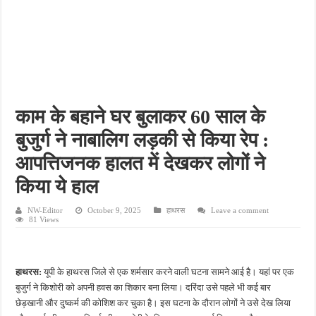
फतेहपुर के देवीगंज में दूषित पेयजल से बढ़ा संकट, बदबूदार पानी और जलभराव पर फूटा लोगों का गुस
आईटीआई एडमिशन 2026: युवाओं के लिए सुनहरा अवसर, 7 अगस्त तक करें ऑनलाइन आवेदन
दिव्यांग छात्राओं के लिए खुशखबरी, ई-ट्राइसाइकिल खरीदने पर मिलेगा ₹65 हजार तक का अनुदान
भारी बारिश ने खोली अतिक्रमण की पोल, तालाब का गंदा पानी घरों में घुसा, ग्रामीण बेहाल
पेड़ लगाने के विवाद ने लिया हिंसक मोड़, महिला पर कुल्हाड़ी से किया हमला
काम के बहाने घर बुलाकर 60 साल के
बुजुर्ग ने नाबालिग लड़की से किया रेप :
आपत्तिजनक हालत में देखकर लोगों ने
किया ये हाल
NW-Editor
October 9, 2025
हाथरस
Leave a comment
81 Views
हाथरस:
यूपी के हाथरस जिले से एक शर्मसार करने वाली घटना सामने आई है। यहां पर एक
बुजुर्ग ने किशोरी को अपनी हवस का शिकार बना लिया। दरिंदा उसे पहले भी कई बार
छेड़खानी और दुष्कर्म की कोशिश कर चुका है। इस घटना के दौरान लोगों ने उसे देख लिया