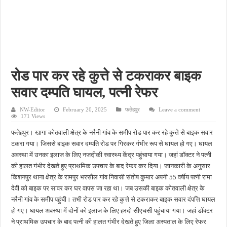
पीएमजीएसवाई सड़क की हालत पर फिर उठे सवाल, ग्रामीणों ने गड्ढों और जलभराव की बताई समस्
फतेहपुर में अपराधियों की संपत्ति पर पुलिस की नजर, गुप्त सूचना देने वालों को मिलेगा इनाम
आईजीआरएस शिकायत के निस्तारण पर सवाल, जर्जर सड़क से ग्रामीणों की बढ़ी मुश्किलें
सीसीटीवी में कैद हुआ चोर, फिर भी पुलिस के हाथ खाली; बाइक और सिलेंडर चोरी का नहीं हुआ खुल
रोड पार कर रहे कुत्ते से टकराकर बाइक
बच्चों की सीखने की क्षमता बढ़ाने पर जोर, शिक्षकों को सिखाई गईं नई शिक्षण तकनीकें
सवार दम्पति घायल, पत्नी रेफर
NW-Editor
February 20, 2025
फतेहपुर
Leave a comment
171 Views
फतेहपुर। खागा कोतवाली क्षेत्र के नरैनी गांव के समीप रोड पार कर रहे कुत्ते से बाइक सवार
टकरा गया। जिससे बाइक सवार दम्पति रोड पर गिरकर गंभीर रूप से घायल हो गए। घायल
अवस्था में उनका इलाज के लिए नजदीकी स्वास्थ्य केंद्र पहुंचाया गया। जहां डॉक्टर ने पत्नी
की हालत गंभीर देखते हुए प्राथमिक उपचार के बाद रेफर कर दिया। जानकारी के अनुसार
किशनपुर थाना क्षेत्र के रामपुर भरसौल गांव निवासी संतोष कुमार अपनी 55 वर्षीय पत्नी रामा
देवी को बाइक पर सावर कर घर वापस जा रहा था। जब उसकी बाइक कोतवाली क्षेत्र के
नरैनी गांव के समीप पहुंची। तभी रोड पार कर रहे कुत्ते से टकराकर बाइक सवार दंपत्ति घायल
हो गए। घायल अवस्था में दोनों को इलाज के लिए हरदो सीएचसी पहुंचाया गया। जहां डॉक्टर
ने प्राथमिक उपचार के बाद पत्नी की हालत गंभीर देखते हुए जिला अस्पताल के लिए रेफर