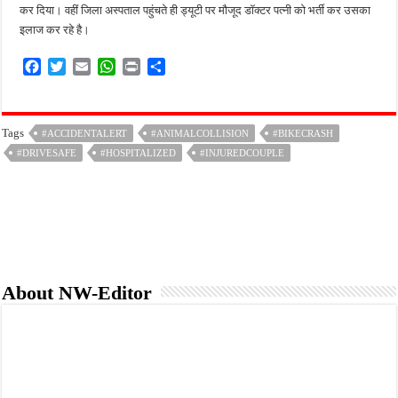
कर दिया। वहीं जिला अस्पताल पहुंचते ही ड्यूटी पर मौजूद डॉक्टर पत्नी को भर्ती कर उसका
इलाज कर रहे है।
F
T
E
W
P
S
a
w
m
h
r
h
c
i
a
a
i
a
e
t
i
t
n
r
Tags
#ACCIDENTALERT
#ANIMALCOLLISION
#BIKECRASH
b
t
l
s
t
e
#DRIVESAFE
o
e
#HOSPITALIZED
A
#INJUREDCOUPLE
o
r
p
k
p
About NW-Editor