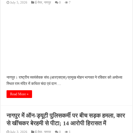
आरक्षण पर बयान को लेकर मिस्बाहुल हक ने उठाए सवाल, बोले- पहले समान अवसर सुनिश्चित करना
July 5, 2026
ई-पेपर
,
नागपुर
0
7
सरकारी दावों की खुली पोल: बरसात में भी प्यासा पाइपलाइन बनी दिखावे का खिलौना
ग्रामीण पत्रकार एसोसिएशन की तहसील इकाई महोबा की बैठक संपन्न, संगठन को मजबूत बनाने पर
तीन दिन से लापता युवक का नहर में मिला शव, नहाने के दौरान हुआ था हादसा
खेत में पानी देखने गए युवक को सांप ने डसा, अस्पताल पहुंचने से पहले हुई मौत
नागपुर। राष्ट्रीय स्वयंसेवक संघ (आरएसएस) प्रमुख मोहन भागवत ने रविवार को अयोध्या
स्थित राम मंदिर में कथित चंदा एवं दान …
Read More »
नागपुर में ऑन-ड्यूटी पुलिसकर्मी पर बीच सड़क हमला, कार
से खींचकर बेरहमी से पीटा; 14 आरोपी हिरासत में
July 3, 2026
ई-पेपर
,
नागपुर
0
1