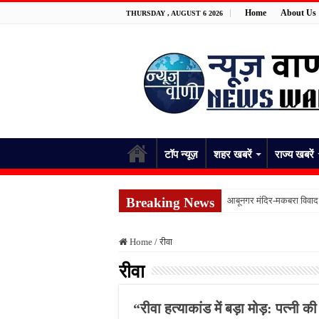
Home
About Us
THURSDAY , AUGUST 6 2026
टॉप न्यूज़
शहर खबरें
राज्य खबरें
Breaking News
आबूनगर मंदिर-मकबरा विवाद म
ऐतिहासिक कजली मेला महोत्सव
Home
/
रीवा
डीएम के आदेश हवा-हवाई! बिन
रीवा
संसद में बोलने के अधिकार प
झांसी से जुड़े रिश्तों पर फ
“रीवा हत्याकांड में बड़ा मोड़: पत्नी 
लगातार बारिश से लखनऊ बेहाल