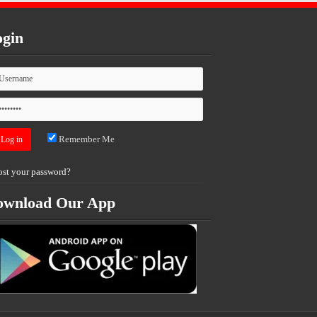
gin
Remember Me
ost your password?
ownload Our App