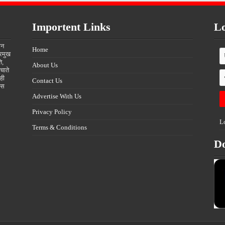
Importent Links
Lo
ीन
Home
्रमुख
ि,
About Us
चाते
ही
Contact Us
्स
Advertise With Us
Privacy Policy
L
Terms & Conditions
D