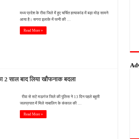
िसाल, पूर्व नक्सलियों को मिल रही नई पहचान और सम्मानजनक जिंदगी
मध्य प्रदेश के रीवा जिले में हुए चर्चित हत्याकांड में बड़ा मोड़ सामने
ावुक हुईं कियारा आडवाणी, बोलीं- कई बार रिजेक्ट हुई, पहचान बनाने के लिए करनी पड़ी कड़ी मेहनत
आया है। सगरा इलाके में पत्नी की …
िया बड़ा संदेश, गोपनीय सैन्य जानकारी लीक करने वालों पर होगी सख्त कार्रवाई
Read More »
गामा, दोनों सदनों की कार्यवाही दोपहर तक स्थगित
Ad
ोप का 2 साल बाद लिया खौफनाक बदला
रीवा से सटे मऊगंज जिले की पुलिस ने 13 दिन पहले बहुती
जलप्रपात में मिले नाबालिग के कंकाल की …
Read More »