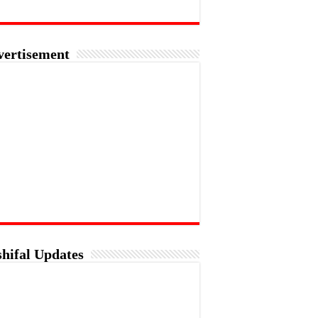
vertisement
hifal Updates