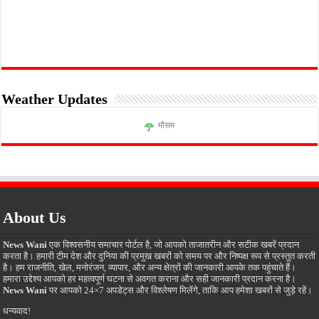
Weather Updates
मौसम
About Us
News Wani
एक विश्वसनीय समाचार पोर्टल है, जो आपको ताजातरीन और सटीक खबरें प्रदान
करता है। हमारी टीम देश और दुनिया की प्रमुख खबरों को समय पर और निष्पक्ष रूप से प्रस्तुत करती
है। हम राजनीति, खेल, मनोरंजन, व्यापार, और अन्य क्षेत्रों की जानकारी आपके तक पहुंचाते हैं।
हमारा उद्देश्य आपको हर महत्वपूर्ण घटना से अवगत कराना और सही जानकारी प्रदान करना है।
News Wani
पर आपको 24×7 अपडेट्स और विश्लेषण मिलेंगे, ताकि आप हमेशा खबरों से जुड़े रहें।
धन्यवाद!