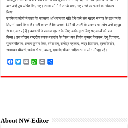
किशनपुर में निजी क्लीनिकों की जांच की उठी मांग, स्वास्थ्य विभाग की निगरानी पर उठे सवाल
कर उन्हें पुष्प अर्पित किए गए। तमाम लोगों ने उनके बताए गए रास्ते पर चलने का संकल्प
लिया।
नाबालिग अपहरण कांड में पुलिस का शिकंजा, फरार आरोपी आकाश साहू गिरफ्तार
उपस्थित लोगों ने कहा कि स्वच्छता अभियान को गति देने वाले संत गाडगे समाज के उत्थान के
जहानाबाद में पुलिस की घेराबंदी, अवैध तमंचे और कारतूस के साथ युवक गिरफ्तार
लिए भी कार्य किया है। यही कारण है कि उनकी 147 वीं जयंती के अवसर पर लोग उन्हें श्रद्धा
से याद कर रहे हैं। वक्ताओं ने समाज सुधार के लिए उनके द्वारा किए गए कार्यों को याद
फतेहपुर आईटीआई में युवाओं को मिलेगा रोजगार का मौका, 10 अगस्त को शिक्षुता मेले का आयोजन
किया। इस दौरान राष्ट्रीय रजक महासंघ के जिलाध्यक्ष विनोद कुमार दिवाकर, रेनू दिवाकर,
दिव्यांगजन सशक्तीकरण में उत्कृष्ट योगदान पर मिलेगा राज्य स्तरीय सम्मान, 31 अगस्त तक करें आव
गुलजारीलाल, अजय कुमार सिंह, रमेश बाबू, राजेंद्र प्रसाद, रूद्र दिवाकर, ब्रजकिशोर,
रामभवन चौधरी, राजेश गौतम, कल्लू, दयानंद चौधरी सहित तमाम लोग मौजूद रहे।
F
T
E
W
P
S
a
w
m
h
r
h
c
i
a
a
i
a
e
t
i
t
n
r
b
t
l
s
t
e
o
e
A
o
r
p
k
p
About NW-Editor