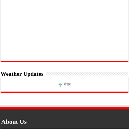
Weather Updates
मौसम
About Us