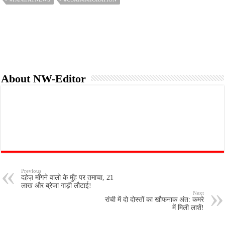
o
e
A
o
r
p
k
p
About NW-Editor
Previous
दहेज़ माँगने वालो के मुँह पर तमाचा, 21
लाख और ब्रेजा गाड़ी लौटाई!
Next
रांची में दो दोस्तों का खौफनाक अंत: कमरे
में मिली लाशें!