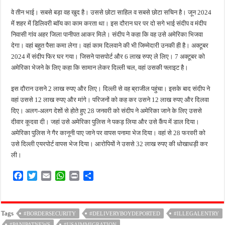
वे तीन भाई। सबसे बड़ा वह खुद है। उससे छोटा साहिल व सबसे छोटा सचिन है। जून 2024
में शहर में डिलिवरी ब्वॉय का काम करता था। इस दौरान घर पर दो सगे भाई संदीप व मंदीप
निवासी गांव अहर जिला पानीपत आकर मिले। संदीप ने कहा कि वह उसे अमेरिका भिजवा
देगा। वहां बहुत पैसा कमा लेगा। वहां काम दिलवाने की भी जिम्मेदारी उनकी ही है। अक्टूबर
2024 में संदीप फिर घर गया। जिसने पासपोर्ट और 6 लाख रुपए ले लिए। 7 अक्टूबर को
अमेरिका भेजने के लिए कहा कि सामान लेकर दिल्ली चल, वहां उसकी फ्लाइट है।
इस दौरान उसने 2 लाख रुपए और लिए। दिल्ली से वह ब्राजील पहुंचा। इसके बाद संदीप ने
वहां उससे 12 लाख रुपए और मांगे। परिजनों को कह कर उसने 12 लाख रुपए और दिलवा
दिए। अलग-अलग देशों से होते हुए 28 जनवरी को संदीप ने अमेरिका जाने के लिए उससे
दीवार कूदवा दी। जहां उसे अमेरिका पुलिस ने पकड़ लिया और उसे कैंप में डाल दिया।
अमेरिका पुलिस ने गैर कानूनी पाए जाने पर वापस पनामा भेज दिया। वहां से 28 फरवरी को
उसे दिल्ली एयरपोर्ट वापस भेज दिया। आरोपियों ने उससे 32 लाख रुपए की धोखाधड़ी कर
ली।
F
T
E
W
P
S
a
w
m
h
r
h
c
i
a
a
i
a
e
t
i
t
n
r
Tags
#BORDERSECURITY
#DELIVERYBOYDEPORTED
#ILLEGALENTRY
b
t
l
s
t
e
#PANIPATNEWS
#USAIMMIGRATION