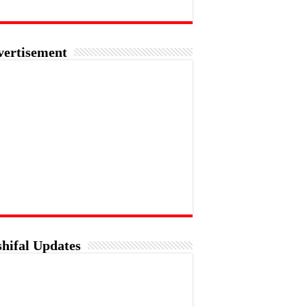
vertisement
hifal Updates