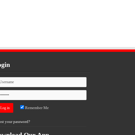
gin
Remember Me
ost your password?
ownload Our App