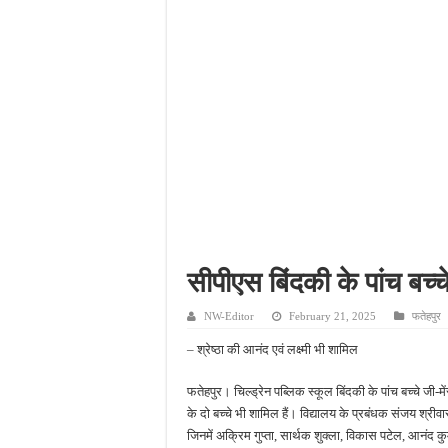
नाबालिग अपहरण कांड में पु
जहानाबाद में पुलिस की घेरा
फतेहपुर आईटीआई में युवाओं
दिव्यांगजन सशक्तीकरण में उ
सीपीएस बिंदकी के पांच बच्च
NW-Editor
February 21, 2025
फतेहपुर
– श्रेष्ठा की आनंद एवं लक्ष्मी भी शामिल
फतेहपुर। चिल्ड्रेन पब्लिक स्कूल बिंदकी के पांच बच्चे जी-में
के दो बच्चे भी शामिल हैं। विद्यालय के प्रबंधक संजय श्रीवास्
जिनमें अक्रिम गुप्ता, सार्थक शुक्ला, विकास पटेल, आनंद कुम