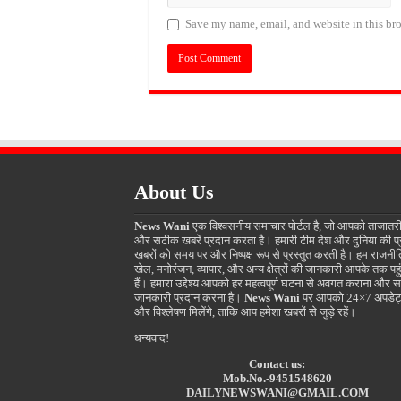
Save my name, email, and website in this bro
About Us
News Wani
एक विश्वसनीय समाचार पोर्टल है, जो आपको ताजातर
और सटीक खबरें प्रदान करता है। हमारी टीम देश और दुनिया की प
खबरों को समय पर और निष्पक्ष रूप से प्रस्तुत करती है। हम राजनीत
खेल, मनोरंजन, व्यापार, और अन्य क्षेत्रों की जानकारी आपके तक पहुं
हैं। हमारा उद्देश्य आपको हर महत्वपूर्ण घटना से अवगत कराना और स
जानकारी प्रदान करना है।
News Wani
पर आपको 24×7 अपडेट
और विश्लेषण मिलेंगे, ताकि आप हमेशा खबरों से जुड़े रहें।
धन्यवाद!
Contact us:
Mob.No.-9451548620
DAILYNEWSWANI@GMAIL.COM