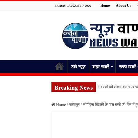
Home
About Us
FRIDAY , AUGUST 7 2026
टॉप न्यूज़
शहर खबरें
राज्य खबरें
Breaking News
मदरसों को लेकर बयान पर फर
पांच रुपये के सामान को लेकर 
Home
/
फतेहपुर
/
सीपीएस बिंदकी के पांच बच्चे जी-मेंस में
फतेहपुर में नाले से मिले शव
जंगल में पेड़ से लटका मिला 
स्कूल भेजकर घर लौटी शिक्
किशनपुर में निजी क्लीनिकों 