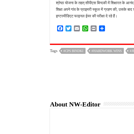
श्रेष्ठा योजना के तहत् सीपीएस बिन्दकी में शिक्षारत के आनंद 
शिक्षा अपने गांव के प्राइमरी स्कूल में ग्रहण की, उसके बाद श्
इण्टरमीडिएट फाइनल ईयर की परीक्षा दे रहे हैं।
F
T
E
W
P
S
a
w
m
h
r
h
c
i
a
a
i
a
e
t
i
t
n
r
Tags
#CPS BINDKI
#HARDWORK WINS
#J
b
t
l
s
t
e
o
e
A
o
r
p
k
p
About NW-Editor