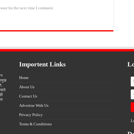
wser for the next time I comment.
Importent Links
Lo
ीन
Home
्रमुख
ि,
About Us
चाते
ही
Contact Us
्स
Advertise With Us
Privacy Policy
L
Terms & Conditions
D