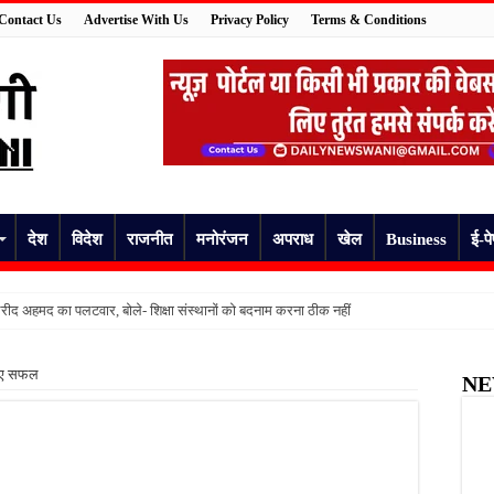
Contact Us
Advertise With Us
Privacy Policy
Terms & Conditions
देश
विदेश
राजनीत
मनोरंजन
अपराध
खेल
Business
ई-प
ीद अहमद का पलटवार, बोले- शिक्षा संस्थानों को बदनाम करना ठीक नहीं
मां ने मासूम के पैर जलाए, कमरे में बंद कर चली गई जन्मदिन पार्टी में
 हुए सफल
NE
 की हुई पहचान, दो दिन से लापता युवक की मौत से परिवार में मचा कोहराम
अधेड़ का शव, गांव में फैली सनसनी
षिका, कुछ देर बाद उठाया खौफनाक कदम
की जांच की उठी मांग, स्वास्थ्य विभाग की निगरानी पर उठे सवाल