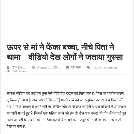
फतेहपुर के देवीगंज में दूषित पेयजल से बढ़ा संकट, बदबूदार पानी और जलभराव पर फूटा लोगों का गुस
आईटीआई एडमिशन 2026: युवाओं के लिए सुनहरा अवसर, 7 अगस्त तक करें ऑनलाइन आवेदन
दिव्यांग छात्राओं के लिए खुशखबरी, ई-ट्राइसाइकिल खरीदने पर मिलेगा ₹65 हजार तक का अनुदान
भारी बारिश ने खोली अतिक्रमण की पोल, तालाब का गंदा पानी घरों में घुसा, ग्रामीण बेहाल
पेड़ लगाने के विवाद ने लिया हिंसक मोड़, महिला पर कुल्हाड़ी से किया हमला
ऊपर से मां ने फेंका बच्चा, नीचे पिता ने
थामा—वीडियो देख लोगों ने जताया गुस्सा
NW-Editor
August 28, 2025
टॉप न्यूज़
Leave a comment
741 Views
सोशल मीडिया पर कई बार कुछ ऐसे वीडियोज देखने को मिल जाते हैं, जिस पर यकीन करना
मुश्किल हो जाता है. अब आप सोचिए, कोई अपने बच्चे को जानबूझकर छत से नीचे किसी की
गोद में फेंक सकता है क्या? नहीं ना, लेकिन सोशल मीडिया पर ऐसे ही एक वीडियो ने आजकल
सनसनी मचाई हुई है, जिसमें एक महिला बच्चे को छत से नीचे एक शख्स की गोद में फेंकती हुई
नजर आ रही है. अब सोशल मीडिया यूजर्स ये सोचने पर मजबूर हो गए हैं कि क्या उन्होंने जो
देखा वो सच है.