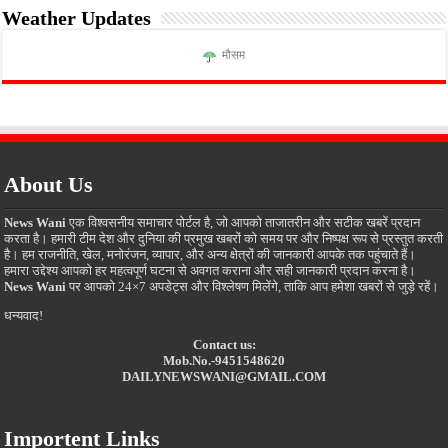
Weather Updates
मौसम
About Us
News Wani
एक विश्वसनीय समाचार पोर्टल है, जो आपको ताजातरीन और सटीक खबरें प्रदान
करता है। हमारी टीम देश और दुनिया की प्रमुख खबरों को समय पर और निष्पक्ष रूप से प्रस्तुत करती
है। हम राजनीति, खेल, मनोरंजन, व्यापार, और अन्य क्षेत्रों की जानकारी आपके तक पहुंचाते हैं।
हमारा उद्देश्य आपको हर महत्वपूर्ण घटना से अवगत कराना और सही जानकारी प्रदान करना है।
News Wani
पर आपको 24×7 अपडेट्स और विश्लेषण मिलेंगे, ताकि आप हमेशा खबरों से जुड़े रहें।
धन्यवाद!
Contact us:
Mob.No.-9451548620
DAILYNEWSWANI@GMAIL.COM
Importent Links