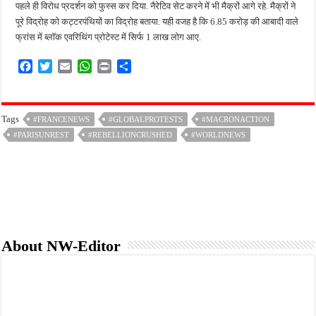
पहले ही विरोध प्रदर्शन को फुस्स कर दिया. नैरेटिव सेट करने में भी मैक्रों आगे रहे. मैक्रों ने
पूरे विद्रोह को कट्टरपंथियों का विद्रोह बताया. यही वजह है कि 6.85 करोड़ की आबादी वाले
फ्रांस में ब्लॉक एवरिथिंग प्रोटेस्ट में सिर्फ 1 लाख लोग आए.
F
T
E
W
P
S
a
w
m
h
r
h
c
i
a
a
i
a
e
t
i
t
n
r
Tags
#FRANCENEWS
#GLOBALPROTESTS
#MACRONACTION
b
t
l
s
t
e
#PARISUNREST
o
e
#REBELLIONCRUSHED
A
#WORLDNEWS
o
r
p
k
p
About NW-Editor