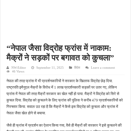
फतेहपुर के देवीगंज में दूषित पेयजल से बढ़ा संकट, बदबूदार पानी और जलभराव पर फूटा लोगों का गुस
आईटीआई एडमिशन 2026: युवाओं के लिए सुनहरा अवसर, 7 अगस्त तक करें ऑनलाइन आवेदन
दिव्यांग छात्राओं के लिए खुशखबरी, ई-ट्राइसाइकिल खरीदने पर मिलेगा ₹65 हजार तक का अनुदान
भारी बारिश ने खोली अतिक्रमण की पोल, तालाब का गंदा पानी घरों में घुसा, ग्रामीण बेहाल
पेड़ लगाने के विवाद ने लिया हिंसक मोड़, महिला पर कुल्हाड़ी से किया हमला
“नेपाल जैसा विद्रोह फ्रांस में नाकाम:
मैक्रों ने सड़कों पर बगावत को कुचला”
NW-Editor
September 11, 2025
विदेश
Leave a comment
46 Views
नेपाल की तरह फ्रांस में भी प्रदर्शनकारियों ने सरकार के खिलाफ विद्रोह छेड़ दिया.
राष्ट्रपति इमैनुएल मैक्रों के विरोध में 1 लाख प्रदर्शनकारी सड़कों पर उतर गए, लेकिन
फ्रांस में नेपाल की तरह मैक्रों सरकार का खेल नहीं हो पाया. मैक्रों ने विद्रोह को सिरे से
कुचल दिया. विद्रोह को कुचलने के लिए फ्रांस की पुलिस ने करीब 479 प्रदर्शनकारियों को
गिरफ्तार किया. सवाल उठ रहा है कि मैक्रों ने कैसे इस विद्रोह को कुचला और फ्रांस में
नेपाल जैसा खेल होने से बचाया.
जैसे ही फ्रांस में प्रदर्शन का ऐलान किया गया, वैसे ही मैक्रों की सरकार ने इसे कुचलने की