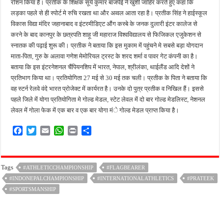
रोशन किया है। प्रतीक के शिक्षक सूर्य कुमार बाजपेई ने खुशी जाहिर करते हुए कहा कि
लड़का पहले से ही स्पोर्ट मे रुचि रखता था और अव्वल आता रहा है। प्रतीक सिंह ने हाईस्कूल
विकास विद्या मंदिर जहानाबाद व इंटरमीडिएट औंग कस्बे के जनक दुलारी इंटर कालेज से
करने के बाद कानपुर के छत्रपति शाहू जी महाराज विश्वविद्यालय से फिजिकल एजुकेशन से
स्नातक की पढ़ाई शुरू की। प्रतीक ने बताया कि इस मुकाम में पहुंचने मे सबसे बड़ा योगदान
माता-पिता, गुरु के अलावा गणेश मेमोरियल ट्रस्ट के शरद शर्मा व पावर गेट कंपनी का है।
बताया कि इस इंटरनेशनल चैंपियनशिप में भारत, नेपाल, श्रीलंका, थाईलैंड आदि देशों ने
प्रतिभाग किया था। प्रतियोगिता 27 मई से 30 मई तक चली। प्रतीक के पिता ने बताया कि
वह स्टर्न रेलवे वंदे भारत प्रोजेक्ट में कार्यरत है। उनके दो पुत्र प्रतीक व निखिल हैं। इससे
पहले जिले में योगा प्रतियोगिता मे गोल्ड मेडल, स्टेट लेवल में दो बार गोल्ड मेडलिस्ट, नेशनल
लेवल में गोला फेक में एक बार व एक बार योगा मंे गोल्ड मेडल प्राप्त किया है।
F
T
E
W
P
S
a
w
m
h
r
h
c
i
a
a
i
a
e
t
i
t
n
r
Tags
#ATHLETICCHAMPIONSHIP
#FLAGBEARER
b
t
l
s
t
e
#INDONEPALCHAMPIONSHIP
o
e
A
#INTERNATIONALATHLETICS
#PRATEEK
o
r
p
#SPORTSMANSHIP
k
p