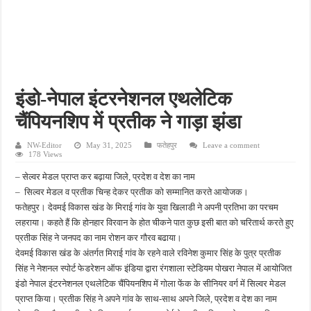
इलेक्ट्रिक स्कूटी एजेंसी में भीषण आग, 12 नई स्कूटियां जलकर राख, लाखों का हुआ नुकसान
गंगा में नहाते समय लापता हुआ था 18 वर्षीय युवक, दो दिन बाद पुल के नीचे मिला शव
पिता की डांट से नाराज किशोर ने उठाया खतरनाक कदम, डाई पीने के बाद अस्पताल में भर्ती
विद्यालय में ड्यूटी के दौरान कर्मचारी की बिगड़ी तबीयत, अस्पताल पहुंचने पर तोड़ा दम
इंडो-नेपाल इंटरनेशनल एथलेटिक
खेत में काम करते समय सर्पदंश का शिकार हुआ किसान, अस्पताल पहुंचने से पहले तोड़ा दम
चैंपियनशिप में प्रतीक ने गाड़ा झंडा
NW-Editor
May 31, 2025
फतेहपुर
Leave a comment
178 Views
– सेल्वर मेडल प्राप्त कर बढ़ाया जिले, प्रदेश व देश का नाम
– सिल्वर मेडल व प्रतीक चिन्ह देकर प्रतीक को सम्मानित करते आयोजक।
फतेहपुर। देवमई विकास खंड के मिराई गांव के युवा खिलाडी ने अपनी प्रतिभा का परचम
लहराया। कहते हैं कि होनहार विरवान के होत चीकने पात कुछ इसी बात को चरितार्थ करते हुए
प्रतीक सिंह ने जनपद का नाम रोशन कर गौरव बढाया।
देवमई विकास खंड के अंतर्गत मिराई गांव के रहने वाले रविनेश कुमार सिंह के पुत्र प्रतीक
सिंह ने नेशनल स्पोर्ट फेडरेशन ऑफ इंडिया द्वारा रंगशाला स्टेडियम पोखरा नेपाल में आयोजित
इंडो नेपाल इंटरनेशनल एथलेटिक चैंपियनशिप में गोला फेंक के सीनियर वर्ग में सिल्वर मेडल
प्राप्त किया। प्रतीक सिंह ने अपने गांव के साथ-साथ अपने जिले, प्रदेश व देश का नाम