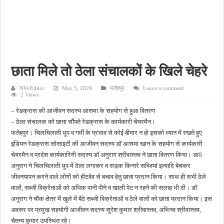
पीएमजीएसवाई सड़क की हालत पर फिर उठे सवाल, ग्रामीणों ने गड्ढों और जलभराव की बताई समस्
फतेहपुर में अपराधियों की संपत्ति पर पुलिस की नजर, गुप्त सूचना देने वालों को मिलेगा इनाम
आईजीआरएस शिकायत के निस्तारण पर सवाल, जर्जर सड़क से ग्रामीणों की बढ़ी मुश्किलें
सीसीटीवी में कैद हुआ चोर, फिर भी पुलिस के हाथ खाली; बाइक और सिलेंडर चोरी का नहीं हुआ खुल
छाता मिले तो ठेला संचालकों के खिले चेहरे
बच्चों की सीखने की क्षमता बढ़ाने पर जोर, शिक्षकों को सिखाई गईं नई शिक्षण तकनीकें
NW-Editor
May 5, 2026
फतेहपुर
Leave a comment
2 Views
– रेडक्रास की आजीवन सदस्य आसमा के सहयोग से हुआ वितरण
– ठेला संचालक को छाता सौंपते रेडक्रास के कार्यकारी चेयरमैन।
फतेहपुर। चिलचिलाती धूप व गर्मी के प्रभाव से कोई बीमार न हो इसको ध्यान में रखते हुए
इंडियन रेडक्रास सोसाइटी की आजीवन सदस्य डॉ आसमा खान के सहयोग से कार्यकारी
चेयरमैन व प्रदेश कार्यकारिणी सदस्य डॉ अनुराग श्रीवास्तव ने छाता वितरण किया। डा0
अनुराग ने चिलचिलाती धूप में ठेला लगाकर व सड़क किनारे सब्जियां इत्यादि बेचकर
जीवनयापन करने वाले लोगों को हीटवेव से बचाव हेतु छाता प्रदान किया। साथ ही सभी ठेले
वालों, सब्जी विक्रेताओं को अधिक पानी पीने व खाली पेट न रहने की सलाह भी दी। डॉ
अनुराग ने चौक क्षेत्र में खुले में बैठे सब्जी विक्रेताओं व ठेले वालों को छाता प्रदान किया। इस
अवसर पर प्रमुख सहयोगी आजीवन सदस्य सुरेश कुमार श्रीवास्तव, अभिनव श्रीवास्तव,
चैतन्य कुमार उपस्थित रहे।