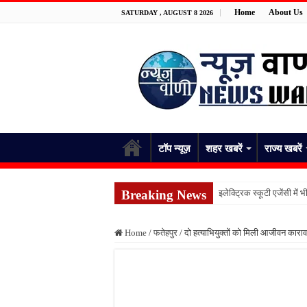
Home
About Us
SATURDAY , AUGUST 8 2026
टॉप न्यूज़
शहर खबरें
राज्य खबरें
Breaking News
इलेक्ट्रिक स्कूटी एजेंसी म
गंगा में नहाते समय लापता हु
Home
/
फतेहपुर
/
दो हत्याभियुक्तों को मिली आजीवन कार
पिता की डांट से नाराज किशो
विद्यालय में ड्यूटी के दौरान
खेत में काम करते समय सर्पद
पीएमजीएसवाई सड़क की हालत