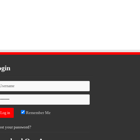
gin
Remember Me
ost your password?