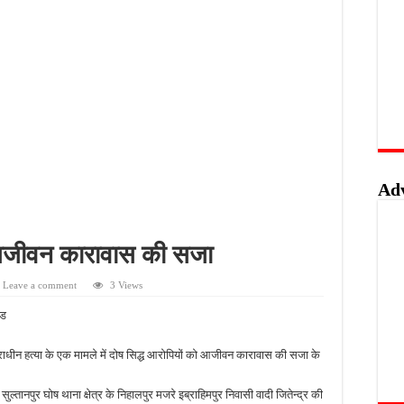
त्ति पर पुलिस की नजर, गुप्त सूचना देने वालों को मिलेगा इनाम
रण पर सवाल, जर्जर सड़क से ग्रामीणों की बढ़ी मुश्किलें
 फिर भी पुलिस के हाथ खाली; बाइक और सिलेंडर चोरी का नहीं हुआ खुलासा
़ाने पर जोर, शिक्षकों को सिखाई गईं नई शिक्षण तकनीकें
Ad
ी आजीवन कारावास की सजा
Leave a comment
3 Views
्ड
राधीन हत्या के एक मामले में दोष सिद्ध आरोपियों को आजीवन कारावास की सजा के
ानपुर घोष थाना क्षेत्र के निहालपुर मजरे इब्राहिमपुर निवासी वादी जितेन्द्र की