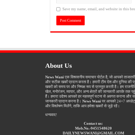
Save my name, email, and website in this bro
About Us
News Wani
एक विश्वसनीय समाचार पोर्टल है, जो आपको ताजातर
और सटीक खबरें प्रदान करता है। हमारी टीम देश और दुनिया की प
खबरों को समय पर और निष्पक्ष रूप से प्रस्तुत करती है। हम राजनीत
खेल, मनोरंजन, व्यापार, और अन्य क्षेत्रों की जानकारी आपके तक पहुं
हैं। हमारा उद्देश्य आपको हर महत्वपूर्ण घटना से अवगत कराना और स
जानकारी प्रदान करना है।
News Wani
पर आपको 24×7 अपडेट
और विश्लेषण मिलेंगे, ताकि आप हमेशा खबरों से जुड़े रहें।
धन्यवाद!
Contact us:
Mob.No.-9451548620
DAILYNEWSWANI@GMAIL.COM