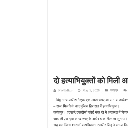
फतेहपुर में अपराधियों की संप
आईजीआरएस शिकायत के निस्ता
सीसीटीवी में कैद हुआ चोर,
बच्चों की सीखने की क्षमता बढ
दो हत्याभियुक्तों को मिल
NW-Editor
May 5, 2026
फतेहपुर
– विद्वान न्यायाधीश ने एक-एक लाख रूपए का लगाया अर्थदण
– सजा मिलने के बाद पुलिस हिरासत में हत्याभियुक्त।
फतेहपुर। एएसजे/एफटीसी कोर्ट नंबर दो ने अदालत में विचा
साथ ही एक-एक लाख रुपए के अर्थदंड का फैसला सुनाया।
सहायक जिला शासकीय अधिवक्ता रणधीर सिंह ने बताया कि सुल्त