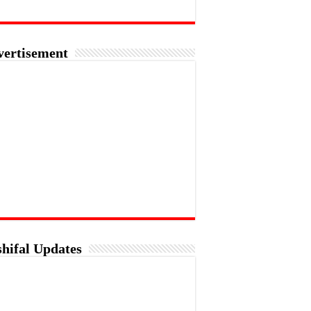
vertisement
hifal Updates