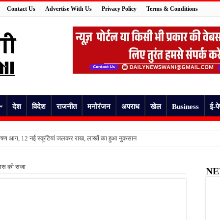
Contact Us
Advertise With Us
Privacy Policy
Terms & Conditions
देश
विदेश
राजनीत
मनोरंजन
अपराध
खेल
Business
ई-प
ें भीषण आग, 12 नई स्कूटियां जलकर राख, लाखों का हुआ नुकसान
आ था 18 वर्षीय युवक, दो दिन बाद पुल के नीचे मिला शव
ावास की सजा
NE
र ने उठाया खतरनाक कदम, डाई पीने के बाद अस्पताल में भर्ती
 कर्मचारी की बिगड़ी तबीयत, अस्पताल पहुंचने पर तोड़ा दम
ंश का शिकार हुआ किसान, अस्पताल पहुंचने से पहले तोड़ा दम
 पर फिर उठे सवाल, ग्रामीणों ने गड्ढों और जलभराव की बताई समस्या