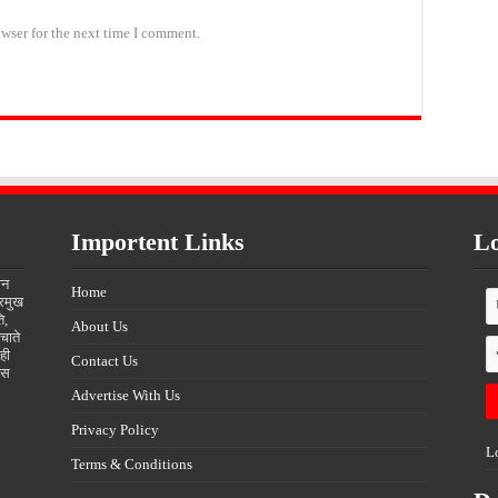
wser for the next time I comment.
Importent Links
Lo
ीन
Home
्रमुख
ि,
About Us
चाते
ही
Contact Us
्स
Advertise With Us
Privacy Policy
L
Terms & Conditions