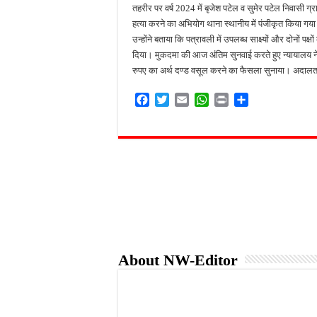
तहरीर पर वर्ष 2024 में बृजेश पटेल व सुमेर पटेल निवासी ग
हत्या करने का अभियोग थाना स्थानीय में पंजीकृत किया ग
उन्होंने बताया कि पत्रावली में उपलब्ध साक्ष्यों और दोनों प
दिया। मुकदमा की आज अंतिम सुनवाई करते हुए न्यायालय
रुपए का अर्थ दण्ड वसूल करने का फैसला सुनाया। अदालत ने 
F
T
E
W
P
S
a
w
m
h
r
h
c
i
a
a
i
a
e
t
i
t
n
r
b
t
l
s
t
e
o
e
A
o
r
p
k
p
About NW-Editor