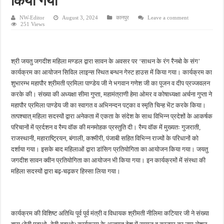
किया गया
किशनपुर में निजी क्लीनिकों की जांच की उठी मांग, स्वास्थ्य विभाग की निगरानी पर उठे सवाल
NW-Editor
August 3, 2024
कानपुर
Leave a comment
नाबालिग अपहरण कांड में पुलिस का शिकंजा, फरार आरोपी आकाश साहू गिरफ्तार
251 Views
जहानाबाद में पुलिस की घेराबंदी, अवैध तमंचे और कारतूस के साथ युवक गिरफ्तार
फतेहपुर आईटीआई में युवाओं को मिलेगा रोजगार का मौका, 10 अगस्त को शिक्षुता मेले का आयोजन
श्री जयतु जगदीश महिला मण्डल द्वारा सावन के अवसर पर ‘साथन के रंग रैनबो के संग’
कार्यक्रम का आयोजन सिविल लाइन्स स्थित बन्धन गेस्ट हाउस में किया गया। कार्यक्रम का
दिव्यांगजन सशक्तीकरण में उत्कृष्ट योगदान पर मिलेगा राज्य स्तरीय सम्मान, 31 अगस्त तक करें आव
शुभारम्भ महापौर श्रीमती प्रमिला पाण्डेय जी ने भगवान गणेश जी का पूजन व दीप प्रज्जवलन
करके की। संख्या की अध्यक्षा सीमा गुप्ता, महामंत्राणी हेमा ओमर व कोषाध्यक्षा अर्चना गुप्ता ने
महापौर प्रमिला पाण्डेय जी का स्वागत व अभिनन्दन पट्‌का व स्मृति चिन्ह भेंट करके किया।
तत्पश्चात् महिला सदस्यों द्वारा अनेकता में एकता के संदेश के साथ विभिन्न प्रदेशों के आकर्षक
परिचानों में प्रर्दशन व रैम्प वॉक की मनमोहक प्रस्तुति दी। रैम्प वॉक में मुख्यतः गुजराती,
राजस्थानी, महाराष्ट्रियन, बंगाली, कश्मीरी, पंजाबी सहित विभिन्न राज्यों के परिधानों को
दर्शाया गया। इसके बाद महिलाओं द्वारा डांसिग प्रतियोगिता का आयोजन किया गया। जयतु
जगदीश सावन क्वीन प्रतियोगिता का आयोजन भी किया गया। इन कार्यक्रमों में संस्था की
महिला सदस्यों द्वारा बढ़-चढ़कर हिस्सा लिया गया।
कार्यक्रम की विशिष्ट अतिथि पूर्व पूर्व मंत्री व विधायक श्रीमती नीलिमा कटियार जी ने संख्या