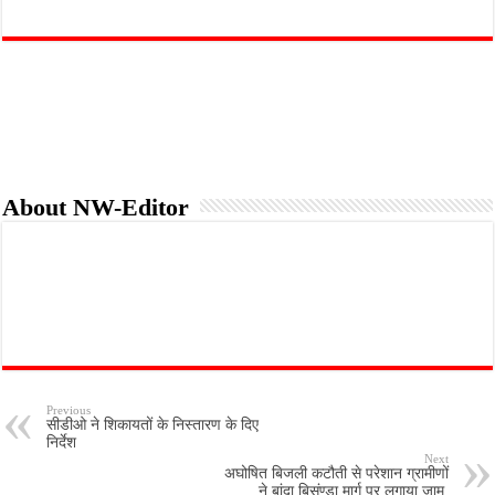
a
w
m
h
r
h
c
i
a
a
i
a
e
t
i
t
n
r
b
t
l
s
t
e
o
e
A
o
r
p
k
p
About NW-Editor
Previous
सीडीओ ने शिकायतों के निस्तारण के दिए
निर्देश
Next
अघोषित बिजली कटौती से परेशान ग्रामीणों
ने बांदा बिसंण्डा मार्ग पर लगाया जाम