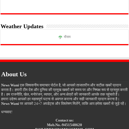
Weather Updates
मौसम
About Us
News Wani
एक विश्वसनीय समाचार पोर्टल है, जो आपको ताजातरीन और सटीक खबरें प्रदान
करता है। हमारी टीम देश और दुनिया की प्रमुख खबरों को समय पर और निष्पक्ष रूप से प्रस्तुत करती
है। हम राजनीति, खेल, मनोरंजन, व्यापार, और अन्य क्षेत्रों की जानकारी आपके तक पहुंचाते हैं।
हमारा उद्देश्य आपको हर महत्वपूर्ण घटना से अवगत कराना और सही जानकारी प्रदान करना है।
News Wani
पर आपको 24×7 अपडेट्स और विश्लेषण मिलेंगे, ताकि आप हमेशा खबरों से जुड़े रहें।
धन्यवाद!
Contact us:
Mob.No.-9451548620