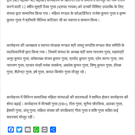
द्वारा (बेटी पढ़ाओ- बेटी बढ़ाओ) कार्यक्रम के अन्र्तगत देश में समाज व कानपुर का नाम रोशन
करने वाली 12 वर्षीय सुश्री दैव्या गुप्ता (ध्रुपद गायक) को उनकी विशिष्ट उपलब्धि के लिए
संस्था द्वारा सम्मानित किया गया। महिला मण्डल के कोआर्डिनेटर राजेश कुमार गुप्ता व कृष्ण
कुमार गुप्ता ने श्रीमती नीलिमा कटियार जी का स्वागत व सम्मान किया।
कार्यक्रम की अध्यक्षता व स्वागत संरक्षक मण्डल श्री जयतु जगदीश मण्डल सेवा समिति के
पदाधिकारियों द्वारा किया गया। जिसमें संस्था के अध्यक्ष श्री सत्य नारायण गुप्ता, महामंत्री
अनूप कुमार गुप्ता, कोषाध्यक्ष संजय कुमार गुप्ता, प्रमोद कुमार गुप्ता, प्रेम सागर गुप्ता, जय
नारायण गुप्ता, प्रचार मंत्री मयंक सक्सेना, अवधेश कुमार गुप्ता, विष्णु कुमार गुप्ता, दीपक
गुप्ता, शैलेन्द्र गुप्ता, हर्ष गुप्ता, कमल किशोर गुप्ता मौजूद रहे।
कार्यक्रम में विभिन्न सामाजिक महिला संस्थाओं की सदस्याओं ने शामिल होकर कार्यक्रम की
शोभा बढ़ाई। कार्यक्रम में मीनाक्षी गुप्ता (एड०), रीता गुप्ता, सुनैना चौरसिया, अलका गुप्ता,
ईश्वरी गुप्ता, अंजू गुप्ता, महिला संख्या की संरक्षिकाएं गीता गुप्ता व शशि गुप्ता सहित कई
सदस्याएं मौजूद रहीं।
F
T
E
W
P
S