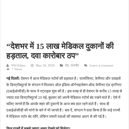
राजस्थान में फिर बदला मौसम का मिजाज, आज कई जिलों में बारिश का अलर्ट; जानें कहां बरसेंगे बा
मुजफ्फरनगर में दिनदहाड़े हत्या से सनसनी, धारदार हथियार से हमला कर युवक की बेरहमी से हत्या
काकोरी ट्रेन एक्शन शताब्दी समारोह में CM योगी का बड़ा बयान, बोले- क्रांतिकारियों के बलिदान क
कांवड़ यात्रा में श्रद्धालुओं के बीच पहुंचे BJP विधायक, पैर दबाए… कांवड़ियों की सेवा की और डी
मनगढ़ दर्शन को जा रहे श्रद्धालुओं से भरी पिकअप पेड़ से टकराकर पलटी, 29 घायल सात घायलों 
“देशभर में 15 लाख मेडिकल दुकानों की
हड़ताल, दवा कारोबार ठप”
NW-Editor
May 20, 2026
देश
,
राजनीत
Leave a comment
7 Views
नई दिल्ली:
देशभर में आज मेडिकल स्टोर्स की हड़ताल है। फार्मासिस्ट, केमिस्ट और दवाइयों
के डिस्ट्रीब्यूटर्स के संगठन ने मिलकर ऑल इंडिया ऑर्गनाइजेशन ऑफ केमिस्ट एंड ड्रगिस्ट
(एआईओसीडी) के साथ ये स्ट्राइक शुरू की है। इस वजह से ही देशभर के करीब 15 लाख से
ज्यादा दवा डिस्ट्रीब्यूटर्स 20 मई, बुधवार को अपनी मेडिकल स्टोर्स बंद रखने वाले हैं। ऐसे में
चलिए जानते हैं कि आपके शहर की दुकानों के आज क्या हाल रहने वाले हैं। साथ ही
एआईओसीडी की मांगों के बारे में भी जानते हैं। बता दें, संगठन ने दावा किया है कि कई राज्यों
में मेडिकल स्टोर बंद रहेंगे, लेकिन जरूरी दवाओं की व्यवस्था अलग से की गई है।
किन राज्यों में सबसे ज्यादा असर देखने को मिलेगा?