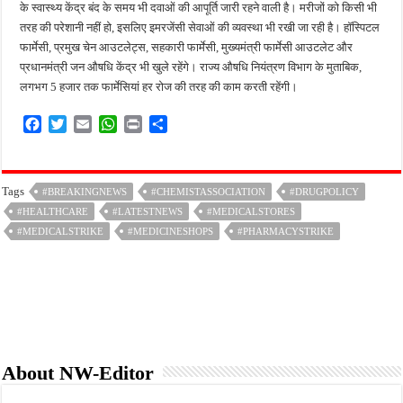
के स्वास्थ्य केंद्र बंद के समय भी दवाओं की आपूर्ति जारी रहने वाली है। मरीजों को किसी भी
तरह की परेशानी नहीं हो, इसलिए इमरजेंसी सेवाओं की व्यवस्था भी रखी जा रही है। हॉस्पिटल
फार्मेसी, प्रमुख चेन आउटलेट्स, सहकारी फार्मेसी, मुख्यमंत्री फार्मेसी आउटलेट और
प्रधानमंत्री जन औषधि केंद्र भी खुले रहेंगे। राज्य औषधि नियंत्रण विभाग के मुताबिक,
लगभग 5 हजार तक फार्मेसियां हर रोज की तरह की काम करती रहेंगी।
F
T
E
W
P
S
a
w
m
h
r
h
c
i
a
a
i
a
e
t
i
t
n
r
Tags
#BREAKINGNEWS
#CHEMISTASSOCIATION
#DRUGPOLICY
b
t
l
s
t
e
#HEALTHCARE
o
e
#LATESTNEWS
A
#MEDICALSTORES
o
r
p
#MEDICALSTRIKE
#MEDICINESHOPS
#PHARMACYSTRIKE
k
p
About NW-Editor