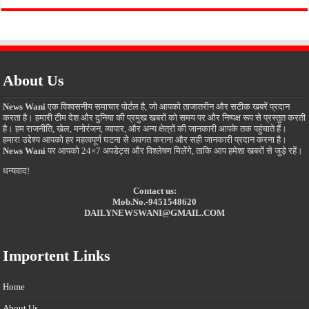
About Us
News Wani
एक विश्वसनीय समाचार पोर्टल है, जो आपको ताजातरीन और सटीक खबरें प्रदान
करता है। हमारी टीम देश और दुनिया की प्रमुख खबरों को समय पर और निष्पक्ष रूप से प्रस्तुत करती
है। हम राजनीति, खेल, मनोरंजन, व्यापार, और अन्य क्षेत्रों की जानकारी आपके तक पहुंचाते हैं।
हमारा उद्देश्य आपको हर महत्वपूर्ण घटना से अवगत कराना और सही जानकारी प्रदान करना है।
News Wani
पर आपको 24×7 अपडेट्स और विश्लेषण मिलेंगे, ताकि आप हमेशा खबरों से जुड़े रहें।
धन्यवाद!
Contact us:
Mob.No.-9451548620
DAILYNEWSWANI@GMAIL.COM
Importent Links
Home
About Us