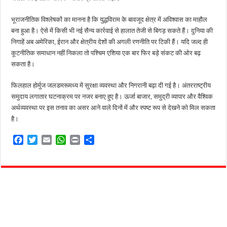
भूराजनीतिक विश्लेषकों का मानना है कि युद्धविराम के बावजूद क्षेत्र में अविश्वास का माहौल
बना हुआ है। ऐसे में किसी भी नई सैन्य कार्रवाई से हालात तेजी से बिगड़ सकते हैं। दुनिया की
निगाहें अब अमेरिका, ईरान और क्षेत्रीय देशों की अगली रणनीति पर टिकी हैं। यदि जल्द ही
कूटनीतिक समाधान नहीं निकला तो पश्चिम एशिया एक बार फिर बड़े संकट की ओर बढ़
सकता है।
फिलहाल होर्मुज जलडमरूमध्य में सुरक्षा व्यवस्था और निगरानी बढ़ा दी गई है। अंतरराष्ट्रीय
समुदाय लगातार घटनाक्रम पर नजर बनाए हुए है। ऊर्जा बाजार, समुद्री व्यापार और वैश्विक
अर्थव्यवस्था पर इस तनाव का असर आने वाले दिनों में और स्पष्ट रूप से देखने को मिल सकता
है।
F
T
E
W
P
S
a
w
m
h
r
h
c
i
a
a
i
a
e
t
i
t
n
r
b
t
l
s
t
e
o
e
A
o
r
p
k
p