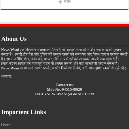
मौसम
About Us
News Wani
एक विश्वसनीय समाचार पोर्टल है, जो आपको ताजातरीन और सटीक खबरें प्रदान
करता है। हमारी टीम देश और दुनिया की प्रमुख खबरों को समय पर और निष्पक्ष रूप से प्रस्तुत करती
है। हम राजनीति, खेल, मनोरंजन, व्यापार, और अन्य क्षेत्रों की जानकारी आपके तक पहुंचाते हैं।
हमारा उद्देश्य आपको हर महत्वपूर्ण घटना से अवगत कराना और सही जानकारी प्रदान करना है।
News Wani
पर आपको 24×7 अपडेट्स और विश्लेषण मिलेंगे, ताकि आप हमेशा खबरों से जुड़े रहें।
धन्यवाद!
Contact us:
Mob.No.-9451548620
DAILYNEWSWANI@GMAIL.COM
Importent Links
Home