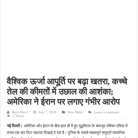
फतेहपुर में 12 अगस्त से शुरू होगा एचआईवी-एड्स जागरूकता अभियान, डीएम ने दिए प्रभावी क्रियान्
फतेहपुर में ओडीओपी उद्यमियों के लिए विशेष कार्यशाला, खाद्य सुरक्षा और सरकारी योजनाओं की मिल
अधूरे सड़क निर्माण से बढ़ीं मुश्किलें, खागा के लोगों ने जल्द काम पूरा कराने की उठाई मांग
सिकंदरा-घाटमपुर-चौडगरा हाईवे होगा फोरलेन, कैबिनेट की मंजूरी से विकास को मिलेगी रफ्तार
असोथर मंडल बैठक में संगठन विस्तार पर मंथन, हर घर तिरंगा अभियान को सफल बनाने का आह्वान
वैश्विक ऊर्जा आपूर्ति पर बढ़ा खतरा, कच्चे
तेल की कीमतों में उछाल की आशंका;
अमेरिका ने ईरान पर लगाए गंभीर आरोप
Rizvi Rizvi
July 7, 2026
New Delhi
Leave a comment
2 Views
नई दिल्ली।
अमेरिका और ईरान के बीच हाल ही में हुए युद्धविराम के बावजूद पश्चिम एशिया में
तनाव एक बार फिर गहराता दिखाई दे रहा है। दुनिया के सबसे महत्वपूर्ण समुद्री व्यापारिक