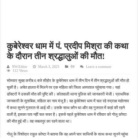
इलेक्ट्रिक स्कूटी एजेंसी में भीषण आग, 12 नई स्कूटियां जलकर राख, लाखों का हुआ नुकसान
गंगा में नहाते समय लापता हुआ था 18 वर्षीय युवक, दो दिन बाद पुल के नीचे मिला शव
पिता की डांट से नाराज किशोर ने उठाया खतरनाक कदम, डाई पीने के बाद अस्पताल में भर्ती
विद्यालय में ड्यूटी के दौरान कर्मचारी की बिगड़ी तबीयत, अस्पताल पहुंचने पर तोड़ा दम
कुबेरेश्वर धाम में पं. प्रदीप मिश्रा की कथा
खेत में काम करते समय सर्पदंश का शिकार हुआ किसान, अस्पताल पहुंचने से पहले तोड़ा दम
के दौरान तीन श्रद्धालुओं की मौत!
NW-Editor
March 3, 2025
देश
Leave a comment
112 Views
सोमवार सुबह करीब 6 बजे सीहोर के कुबेरेश्वर धाम में तीन दिन में तीन श्रद्धालुओं की मौत हो
चुकी है। अचेत हालत में मिलने पर एक महिला को जिला अस्पताल पहुंचाया गया। यहां
डॉक्टरों ने उसकी मौत की पुष्टि की। कोतवाली थाना पुलिस को जानकारी भेजी। प्राथमिक
जानकारी के मुताबिक, महिला का नाम मंजू है। वह कुबेरेश्वर धाम में चल रहे रुद्राक्ष महोत्सव
में कथा सुनने गुजरात से आई थी। उसके साथ कौन था और वह गुजरात में कहां की रहने
वाली है, इसका पता नहीं चल सका है। इससे पहले कुबेरेश्वर धाम में रविवार को गोलू कोष्टा
की मौत हुई थी। वह जबलपुर का रहने वाला था।
गोलू के रिश्तेदार राहुल कोष्टा ने बताया कि वह अपने चार साथियों के साथ कथा सुनने पहुंचा