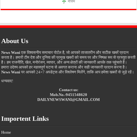
मौसम
About Us
News Wani
एक विश्वसनीय समाचार पोर्टल है, जो आपको ताजातरीन और सटीक खबरें प्रदान
करता है। हमारी टीम देश और दुनिया की प्रमुख खबरों को समय पर और निष्पक्ष रूप से प्रस्तुत करती
है। हम राजनीति, खेल, मनोरंजन, व्यापार, और अन्य क्षेत्रों की जानकारी आपके तक पहुंचाते हैं।
हमारा उद्देश्य आपको हर महत्वपूर्ण घटना से अवगत कराना और सही जानकारी प्रदान करना है।
News Wani
पर आपको 24×7 अपडेट्स और विश्लेषण मिलेंगे, ताकि आप हमेशा खबरों से जुड़े रहें।
धन्यवाद!
Contact us:
Mob.No.-9451548620
DAILYNEWSWANI@GMAIL.COM
Importent Links
Home