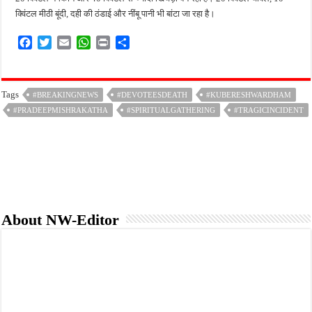
क्विंटल मीठी बूंदी, दही की ठंडाई और नींबू पानी भी बांटा जा रहा है।
F
T
E
W
P
S
a
w
m
h
r
h
c
i
a
a
i
a
e
t
i
t
n
r
Tags
#BREAKINGNEWS
#DEVOTEESDEATH
#KUBERESHWARDHAM
b
t
l
s
t
e
#PRADEEPMISHRAKATHA
o
e
A
#SPIRITUALGATHERING
#TRAGICINCIDENT
o
r
p
k
p
About NW-Editor