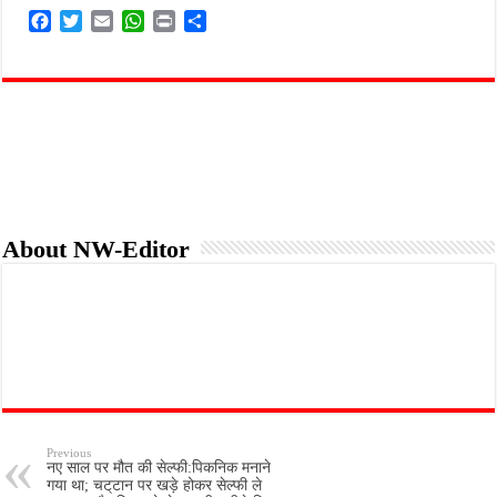
F
T
E
W
P
S
a
w
m
h
r
h
c
i
a
a
i
a
e
t
i
t
n
r
b
t
l
s
t
e
o
e
A
o
r
p
k
p
About NW-Editor
Previous
नए साल पर मौत की सेल्फी:पिकनिक मनाने
गया था; चट्‌टान पर खड़े होकर सेल्फी ले