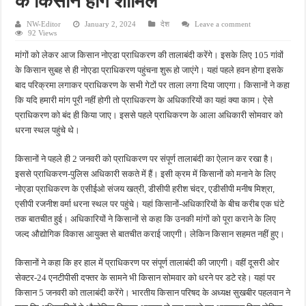
के किसान होंगे शामिल
किशनपुर में निजी क्लीनिकों की जांच की उठी मांग, स्वास्थ्य विभाग की निगरानी पर उठे सवाल
NW-Editor
January 2, 2024
देश
Leave a comment
नाबालिग अपहरण कांड में पुलिस का शिकंजा, फरार आरोपी आकाश साहू गिरफ्तार
92 Views
मांगों को लेकर आज किसान नोएडा प्राधिकरण की तालाबंदी करेंगे। इसके लिए 105 गांवों
जहानाबाद में पुलिस की घेराबंदी, अवैध तमंचे और कारतूस के साथ युवक गिरफ्तार
के किसान सुबह से ही नोएडा प्राधिकरण पहुंचना शुरू हो जाएंगे। यहां पहले हवन होगा इसके
फतेहपुर आईटीआई में युवाओं को मिलेगा रोजगार का मौका, 10 अगस्त को शिक्षुता मेले का आयोजन
बाद परिक्रमा लगाकर प्राधिकरण के सभी गेटों पर ताला लगा दिया जाएगा। किसानों ने कहा
दिव्यांगजन सशक्तीकरण में उत्कृष्ट योगदान पर मिलेगा राज्य स्तरीय सम्मान, 31 अगस्त तक करें आव
कि यदि हमारी मांग पूरी नहीं होगी तो प्राधिकरण के अधिकारियों का यहां क्या काम। ऐसे
प्राधिकरण को बंद ही किया जाए। इससे पहले प्राधिकरण के आला अधिकारी सोमवार को
धरना स्थल पहुंचे थे।
किसानों ने पहले ही 2 जनवरी को प्राधिकरण पर संपूर्ण तालाबंदी का ऐलान कर रखा है।
इससे प्राधिकरण-पुलिस अधिकारी सकते में हैं। इसी क्रम में किसानों को मनाने के लिए
नोएडा प्राधिकरण के एसीईओ संजय खत्री, डीसीपी हरीश चंदर, एडीसीपी मनीष मिश्रा,
एसीपी रजनीश वर्मा धरना स्थल पर पहुंचे। यहां किसानों-अधिकारियों के बीच करीब एक घंटे
तक बातचीत हुई। अधिकारियों ने किसानों से कहा कि उनकी मांगों को पूरा कराने के लिए
जल्द औद्योगिक विकास आयुक्त से बातचीत कराई जाएगी। लेकिन किसान सहमत नहीं हुए।
किसानों ने कहा कि हर हाल में प्राधिकरण पर संपूर्ण तालाबंदी की जाएगी। वहीं दूसरी ओर
सेक्टर-24 एनटीपीसी दफ्तर के सामने भी किसान सोमवार को धरने पर डटे रहे। यहां पर
किसान 5 जनवरी को तालाबंदी करेंगे। भारतीय किसान परिषद के अध्यक्ष सुखबीर पहलवान ने