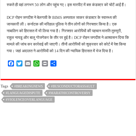
रुकते ही वहां लगभग 50 लोग और पहुंच गए। इस मारपीट में बस कंडक्टर को चोटें आईं हैं।
DCP रोहन जगदीश ने बेलगावी के BIMS अस्पताल जाकर कंडक्टर के स्वास्थ्य की
जानकारी ली। कर्नाटक की मरिहाल पुलिस ने तीन लोगों को गिरफ्तार किया है। एक
नाबालिग को हिरासत में भी लिया गया है। गिरफ्तार आरोपियों की पहचान मारुति तुरुमुरी,
राहुल नायडू और बालू गोजगेकर के तौर पर हुई है। DCP रोहन जगदीश ने आश्वासन दिया कि
मामले की जांच कर कार्रवाई की जाएगी। तीनों आरोपियों को शुक्रवार को कोर्ट में पेश किया
गया। जहां अदालत ने आरोपियों को 14 दिन की न्यायिक हिरासत में भेज दिया है।
F
T
E
W
P
S
a
w
m
h
r
h
c
i
a
a
i
a
e
t
i
t
n
r
Tags
#BREAKINGNEWS
#BUSCONDUCTORASSAULT
b
t
l
s
t
e
#LANGUAGEDISPUTE
o
e
A
#MARATHICONTROVERSY
o
r
p
#VIOLENCEOVERLANGUAGE
k
p