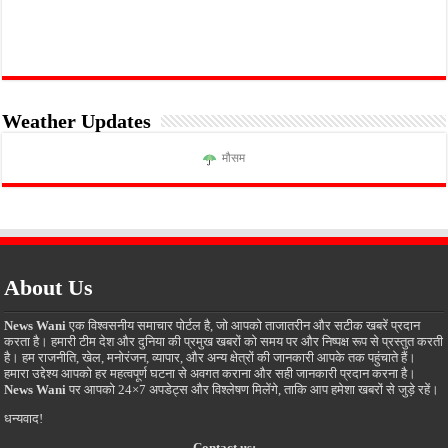
Weather Updates
मौसम
About Us
News Wani
एक विश्वसनीय समाचार पोर्टल है, जो आपको ताजातरीन और सटीक खबरें प्रदान
करता है। हमारी टीम देश और दुनिया की प्रमुख खबरों को समय पर और निष्पक्ष रूप से प्रस्तुत करती
है। हम राजनीति, खेल, मनोरंजन, व्यापार, और अन्य क्षेत्रों की जानकारी आपके तक पहुंचाते हैं।
हमारा उद्देश्य आपको हर महत्वपूर्ण घटना से अवगत कराना और सही जानकारी प्रदान करना है।
News Wani
पर आपको 24×7 अपडेट्स और विश्लेषण मिलेंगे, ताकि आप हमेशा खबरों से जुड़े रहें।
धन्यवाद!
Contact us: