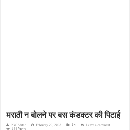
फतेहपुर के देवीगंज में दूषित पेयजल से बढ़ा संकट, बदबूदार पानी और जलभराव पर फूटा लोगों का गुस
आईटीआई एडमिशन 2026: युवाओं के लिए सुनहरा अवसर, 7 अगस्त तक करें ऑनलाइन आवेदन
दिव्यांग छात्राओं के लिए खुशखबरी, ई-ट्राइसाइकिल खरीदने पर मिलेगा ₹65 हजार तक का अनुदान
भारी बारिश ने खोली अतिक्रमण की पोल, तालाब का गंदा पानी घरों में घुसा, ग्रामीण बेहाल
पेड़ लगाने के विवाद ने लिया हिंसक मोड़, महिला पर कुल्हाड़ी से किया हमला
मराठी न बोलने पर बस कंडक्टर की पिटाई
NW-Editor
February 22, 2025
देश
Leave a comment
184 Views