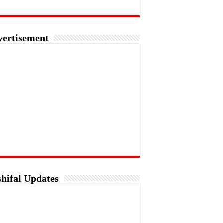
vertisement
hifal Updates