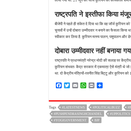
लाया गया था. 21 जून को जॉर्ज कुरियन का कार्यकाल समाप्‍
राष्‍ट्रपति ने इस्‍तीफा किया मंजू
बीजेपी ने पहले ही संकेत दे दिया था कि वह जॉर्ज कुरियन को फ
चुनावों में उन्हें दोबारा उम्मीदवार न बनाने का फैसला किया थ
स्वीकार कर लिया है. कुरियन मत्स्य पालन, पशुपालन और डेयरी 
दोबारा उम्मीदवार नहीं बनाया गय
राष्ट्रपति ने प्रधानमंत्री नरेन्द्र मोदी की सलाह पर केंद्
कुरियन संभवतः केंद्र सरकार में एकमात्र ऐसे मंत्री थे जो
था. दो केंद्रीय मंत्रियों-रवनीत सिंह बिट्टू और कुरियन को 
F
T
E
W
P
S
a
w
m
h
r
h
c
i
a
a
i
a
e
t
i
t
n
r
Tags
#LATESTNEWS
#POLITICALBUZZ
#
b
t
l
s
t
e
#PUSHPENDRASINGHCHANDEL
o
e
A
#UPPOLITICS
o
r
p
#YOGIGOVERNMENT
BJP
k
p