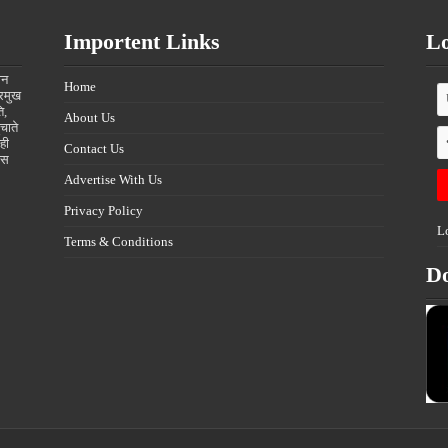
Importent Links
Lo
ीन
Home
्रमुख
ि,
About Us
चाते
ही
Contact Us
्स
Advertise With Us
Privacy Policy
L
Terms & Conditions
D