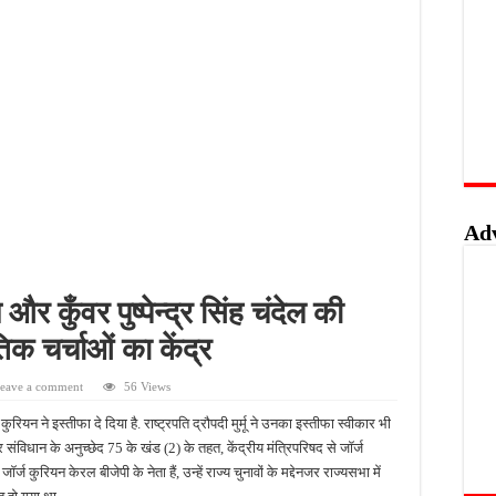
खुशखबरी, ई-ट्राइसाइकिल खरीदने पर मिलेगा ₹65 हजार तक का अनुदान
 की पोल, तालाब का गंदा पानी घरों में घुसा, ग्रामीण बेहाल
हिंसक मोड़, महिला पर कुल्हाड़ी से किया हमला
ार का कच्चा घर, मलबे से सुरक्षित निकाले गए मासूम
Ad
और कुँवर पुष्पेन्द्र सिंह चंदेल की
क चर्चाओं का केंद्र
eave a comment
56 Views
कुरियन ने इस्तीफा दे दिया है. राष्ट्रपति द्रौपदी मुर्मू ने उनका इस्तीफा स्वीकार भी
 संविधान के अनुच्छेद 75 के खंड (2) के तहत, केंद्रीय मंत्रिपरिषद से जॉर्ज
ज कुरियन केरल बीजेपी के नेता हैं, उन्हें राज्य चुनावों के मद्देनजर राज्यसभा में