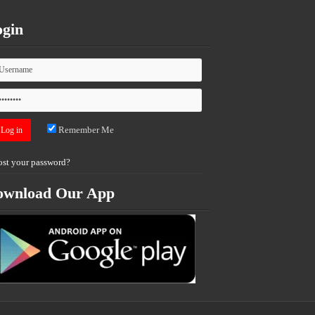
gin
Remember Me
ost your password?
ownload Our App