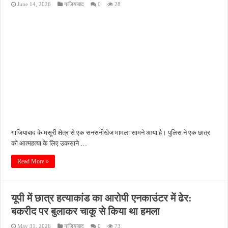
June 14, 2026
गाजियाबाद
0
28
किशनपुर में निजी क्लीनिकों की जांच की उठी मांग, स्वास्थ्य विभाग की निगरानी पर उठे सवाल
नाबालिग अपहरण कांड में पुलिस का शिकंजा, फरार आरोपी आकाश साहू गिरफ्तार
जहानाबाद में पुलिस की घेराबंदी, अवैध तमंचे और कारतूस के साथ युवक गिरफ्तार
फतेहपुर आईटीआई में युवाओं को मिलेगा रोजगार का मौका, 10 अगस्त को शिक्षुता मेले का आयोजन
दिव्यांगजन सशक्तीकरण में उत्कृष्ट योगदान पर मिलेगा राज्य स्तरीय सम्मान, 31 अगस्त तक करें आव
गाजियाबाद के मसूरी क्षेत्र से एक सनसनीखेज मामला सामने आया है। पुलिस ने एक छात्र
को आत्महत्या के लिए उकसाने …
Read More »
यूपी में छात्र हत्याकांड का आरोपी एनकाउंटर में ढेर:
बकरीद पर बुलाकर चाकू से किया था हमला
May 31, 2026
गाजियाबाद
0
73