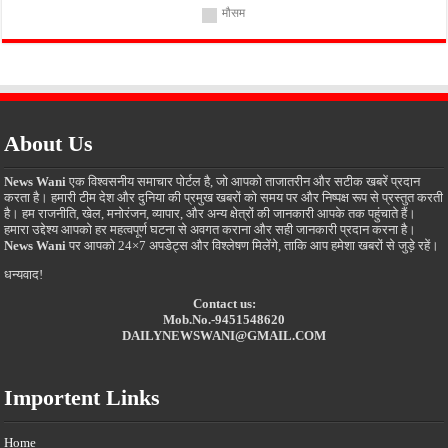
मौसम
About Us
News Wani
एक विश्वसनीय समाचार पोर्टल है, जो आपको ताजातरीन और सटीक खबरें प्रदान
करता है। हमारी टीम देश और दुनिया की प्रमुख खबरों को समय पर और निष्पक्ष रूप से प्रस्तुत करती
है। हम राजनीति, खेल, मनोरंजन, व्यापार, और अन्य क्षेत्रों की जानकारी आपके तक पहुंचाते हैं।
हमारा उद्देश्य आपको हर महत्वपूर्ण घटना से अवगत कराना और सही जानकारी प्रदान करना है।
News Wani
पर आपको 24×7 अपडेट्स और विश्लेषण मिलेंगे, ताकि आप हमेशा खबरों से जुड़े रहें।
धन्यवाद!
Contact us:
Mob.No.-9451548620
DAILYNEWSWANI@GMAIL.COM
Importent Links
Home