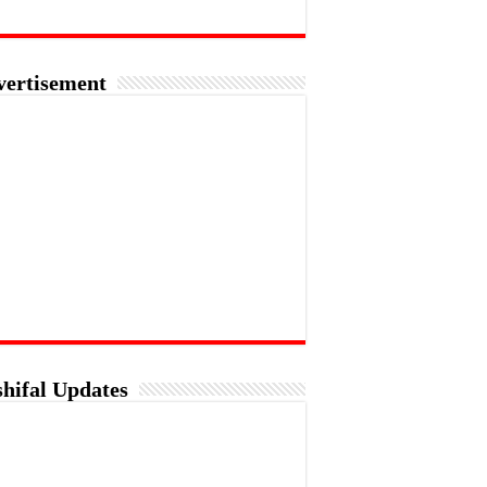
vertisement
hifal Updates