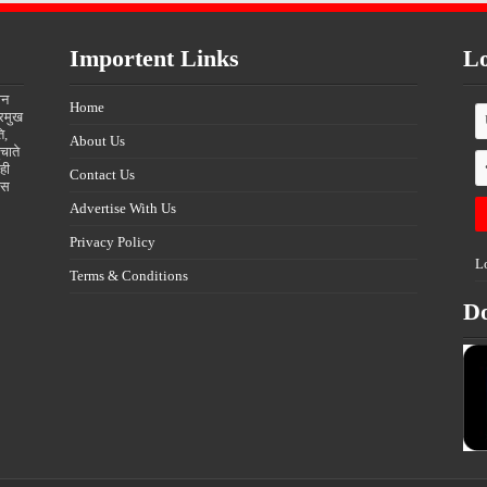
Importent Links
Lo
ीन
Home
्रमुख
ि,
About Us
चाते
ही
Contact Us
्स
Advertise With Us
Privacy Policy
L
Terms & Conditions
D