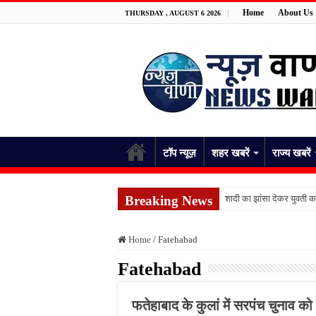
Home
About Us
THURSDAY , AUGUST 6 2026
टॉप न्यूज़
शहर खबरें
राज्य खबरें
Breaking News
शादी का झांसा देकर युवती 
भिंडी तोड़ते समय किशोर को ज
Home
/
Fatehabad
जिला अस्पताल में ईसीजी से 
Fatehabad
बारिश भी नहीं रोक सकी सेवा क
जिला अस्पताल की व्यवस्था
फतेहाबाद के कुलां में सरपंच चुनाव क
फतेहपुर के देवीगंज में दूषि