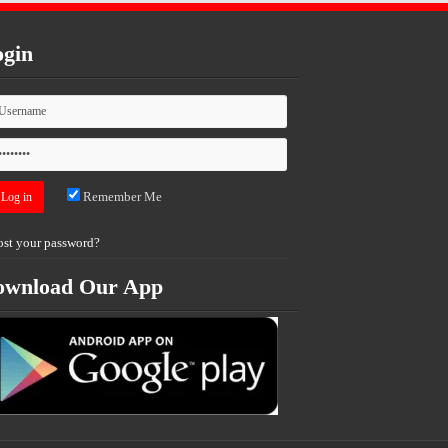
gin
Remember Me
ost your password?
ownload Our App