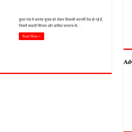
वाओं के लिए सुनहरा अवसर, 7 अगस्त तक करें ऑनलाइन आवेदन
खुशखबरी, ई-ट्राइसाइकिल खरीदने पर मिलेगा ₹65 हजार तक का अनुदान
कुलां गांव में सरपंच चुनाव को लेकर सियासी सरगर्मी तेज हो गई है,
जिसमें रूपाली सिंगला और कविता सरदाना के …
 की पोल, तालाब का गंदा पानी घरों में घुसा, ग्रामीण बेहाल
हिंसक मोड़, महिला पर कुल्हाड़ी से किया हमला
Read More »
Ad