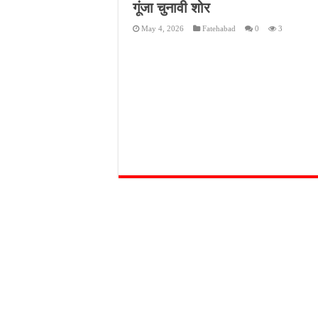
गूंजा चुनावी शोर
आईटीआई एडमिशन 2026: यु
May 4, 2026
Fatehabad
0
3
दिव्यांग छात्राओं के लिए 
भारी बारिश ने खोली अतिक्रमण
पेड़ लगाने के विवाद ने लिया 