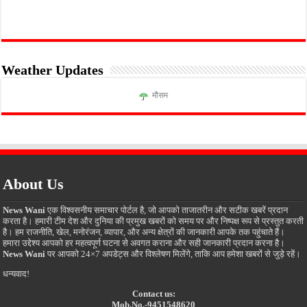
Weather Updates
मौसम
About Us
News Wani
एक विश्वसनीय समाचार पोर्टल है, जो आपको ताजातरीन और सटीक खबरें प्रदान
करता है। हमारी टीम देश और दुनिया की प्रमुख खबरों को समय पर और निष्पक्ष रूप से प्रस्तुत करती
है। हम राजनीति, खेल, मनोरंजन, व्यापार, और अन्य क्षेत्रों की जानकारी आपके तक पहुंचाते हैं।
हमारा उद्देश्य आपको हर महत्वपूर्ण घटना से अवगत कराना और सही जानकारी प्रदान करना है।
News Wani
पर आपको 24×7 अपडेट्स और विश्लेषण मिलेंगे, ताकि आप हमेशा खबरों से जुड़े रहें।
धन्यवाद!
Contact us:
Mob.No.-9451548620