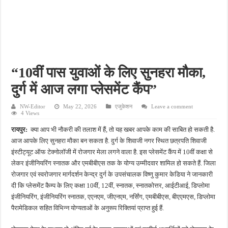
फतेहपुर के देवीगंज में दूषित पेयजल से बढ़ा संकट, बदबूदार पानी और जलभराव पर फूटा लोगों का गुस
आईटीआई एडमिशन 2026: युवाओं के लिए सुनहरा अवसर, 7 अगस्त तक करें ऑनलाइन आवेदन
दिव्यांग छात्राओं के लिए खुशखबरी, ई-ट्राइसाइकिल खरीदने पर मिलेगा ₹65 हजार तक का अनुदान
भारी बारिश ने खोली अतिक्रमण की पोल, तालाब का गंदा पानी घरों में घुसा, ग्रामीण बेहाल
“10वीं पास युवाओं के लिए सुनहरा मौका,
पेड़ लगाने के विवाद ने लिया हिंसक मोड़, महिला पर कुल्हाड़ी से किया हमला
दुर्ग में आज लगा प्लेसमेंट कैंप”
NW-Editor
May 22, 2026
एजुकेशन
Leave a comment
4 Views
रायपुर:
क्या आप भी नौकरी की तलाश में हैं, तो यह खबर आपके काम की साबित हो सकती है.
आज आपके लिए सुनहरा मौका बन सकता है. दुर्ग के शिवाजी नगर स्थित छत्रपति शिवाजी
इंस्टीट्यूट ऑफ टेक्नोलॉजी में रोजगार मेला लगने वाला है. इस प्लेसमेंट कैंप में 10वीं कक्षा से
लेकर इंजीनियरिंग स्नातक और एमबीबीएस तक के योग्य उम्मीदवार शामिल हो सकते हैं. जिला
रोजगार एवं स्वरोजगार मार्गदर्शन केन्द्र दुर्ग के उपसंचालक विष्णु कुमार केडिया ने जानकारी
दी कि प्लेसमेंट कैम्प के लिए कक्षा 10वीं, 12वीं, स्नातक, स्नातकोत्तर, आईटीआई, डिप्लोमा
इंजीनियरिंग, इंजीनियरिंग स्नातक, एएनएम, जीएनएम, नर्सिंग, एमबीबीएस, बीएएमएस, डिप्लोमा
पैरामेडिकल सहित विभिन्न योग्यताओं के अनुरूप रिक्तियां प्राप्त हुई हैं.