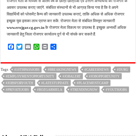
रोजगार मेला के माध्यम से अंतिम वर्ष के छात्र-छात्राओं एवं उत्तीर्ण अभ्यर्थियों को रोजगार के
अवसर उपलब्ध कराए जाएंगे. संबंधित संस्थानों से भी आग्रह किया गया है कि वे अपने
विद्यार्थियों को प्लेसमेंट कैम्प की जानकारी उपलब्ध कराएं, ताकि अधिक से अधिक रोजगार
इच्छुक युवा इसका लाभ प्राप्त कर सकें. रोजगार मेला से संबंधित विस्तृत जानकारी
www.erojgar.cg.gov.in
के रोजगार मेला विकल्प पर उपलब्ध है. इच्छुक अभ्यर्थी अधिक
जानकारी हेतु जिला रोजगार कार्यालय दुर्ग से भी संपर्क कर सकते हैं.
F
T
E
W
P
S
a
w
m
h
r
h
c
i
a
a
i
a
e
t
i
t
n
r
Tags
#10THPASSJOBS
#BREAKINGNEWS
#CAREERNEWS
#DURG
b
t
l
s
t
e
#EMPLOYMENTOPPORTUNITY
o
e
A
#JOBALERT
#JOBOPPORTUNITY
o
r
p
#JOBSFORYOUTH
#LATESTUPDATE
#PLACEMENTCAMP
k
p
#PRIVATEJOBS
#ROZGARMELA
#TRENDINGNOW
#YOUTHJOBS