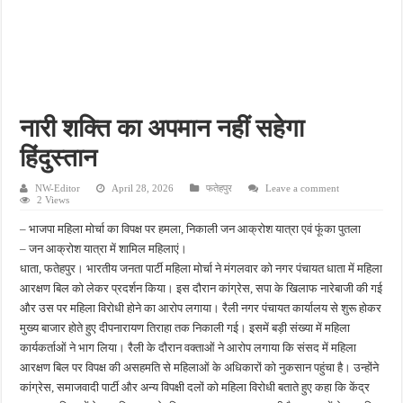
फतेहपुर में 12 अगस्त से शुरू होगा एचआईवी-एड्स जागरूकता अभियान, डीएम ने दिए प्रभावी क्रियान्
फतेहपुर में ओडीओपी उद्यमियों के लिए विशेष कार्यशाला, खाद्य सुरक्षा और सरकारी योजनाओं की मिल
अधूरे सड़क निर्माण से बढ़ीं मुश्किलें, खागा के लोगों ने जल्द काम पूरा कराने की उठाई मांग
सिकंदरा-घाटमपुर-चौडगरा हाईवे होगा फोरलेन, कैबिनेट की मंजूरी से विकास को मिलेगी रफ्तार
नारी शक्ति का अपमान नहीं सहेगा
असोथर मंडल बैठक में संगठन विस्तार पर मंथन, हर घर तिरंगा अभियान को सफल बनाने का आह्वान
हिंदुस्तान
NW-Editor
April 28, 2026
फतेहपुर
Leave a comment
2 Views
– भाजपा महिला मोर्चा का विपक्ष पर हमला, निकाली जन आक्रोश यात्रा एवं फूंका पुतला
– जन आक्रोश यात्रा में शामिल महिलाएं।
धाता, फतेहपुर। भारतीय जनता पार्टी महिला मोर्चा ने मंगलवार को नगर पंचायत धाता में महिला
आरक्षण बिल को लेकर प्रदर्शन किया। इस दौरान कांग्रेस, सपा के खिलाफ नारेबाजी की गई
और उस पर महिला विरोधी होने का आरोप लगाया। रैली नगर पंचायत कार्यालय से शुरू होकर
मुख्य बाजार होते हुए दीपनारायण तिराहा तक निकाली गई। इसमें बड़ी संख्या में महिला
कार्यकर्ताओं ने भाग लिया। रैली के दौरान वक्ताओं ने आरोप लगाया कि संसद में महिला
आरक्षण बिल पर विपक्ष की असहमति से महिलाओं के अधिकारों को नुकसान पहुंचा है। उन्होंने
कांग्रेस, समाजवादी पार्टी और अन्य विपक्षी दलों को महिला विरोधी बताते हुए कहा कि केंद्र