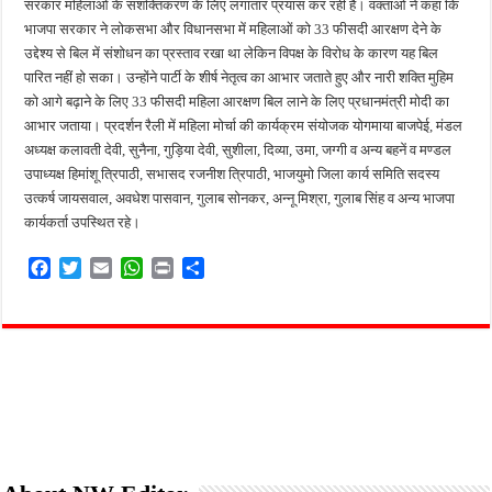
सरकार महिलाओं के सशक्तिकरण के लिए लगातार प्रयास कर रही है। वक्ताओं ने कहा कि
भाजपा सरकार ने लोकसभा और विधानसभा में महिलाओं को 33 फीसदी आरक्षण देने के
उद्देश्य से बिल में संशोधन का प्रस्ताव रखा था लेकिन विपक्ष के विरोध के कारण यह बिल
पारित नहीं हो सका। उन्होंने पार्टी के शीर्ष नेतृत्व का आभार जताते हुए और नारी शक्ति मुहिम
को आगे बढ़ाने के लिए 33 फीसदी महिला आरक्षण बिल लाने के लिए प्रधानमंत्री मोदी का
आभार जताया। प्रदर्शन रैली में महिला मोर्चा की कार्यक्रम संयोजक योगमाया बाजपेई, मंडल
अध्यक्ष कलावती देवी, सुनैना, गुड़िया देवी, सुशीला, दिव्या, उमा, जग्गी व अन्य बहनें व मण्डल
उपाध्यक्ष हिमांशू त्रिपाठी, सभासद रजनीश त्रिपाठी, भाजयुमो जिला कार्य समिति सदस्य
उत्कर्ष जायसवाल, अवधेश पासवान, गुलाब सोनकर, अन्नू मिश्रा, गुलाब सिंह व अन्य भाजपा
कार्यकर्ता उपस्थित रहे।
F
T
E
W
P
S
a
w
m
h
r
h
c
i
a
a
i
a
e
t
i
t
n
r
b
t
l
s
t
e
o
e
A
o
r
p
k
p