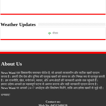
Weather Updates
मौसम
About Us
News Wani
एक विश्वसनीय समाचार पोर्टल है, जो आपको ताजातरीन और सटीक खबरें प्रदान
करता है। हमारी टीम देश और दुनिया की प्रमुख खबरों को समय पर और निष्पक्ष रूप से प्रस्तुत करती
है। हम राजनीति, खेल, मनोरंजन, व्यापार, और अन्य क्षेत्रों की जानकारी आपके तक पहुंचाते हैं।
हमारा उद्देश्य आपको हर महत्वपूर्ण घटना से अवगत कराना और सही जानकारी प्रदान करना है।
News Wani
पर आपको 24×7 अपडेट्स और विश्लेषण मिलेंगे, ताकि आप हमेशा खबरों से जुड़े रहें।
धन्यवाद!
Contact us:
Mob.No.-9451548620