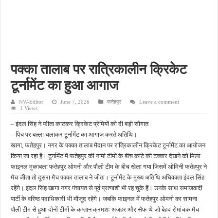
फतेहपुर के देवीगंज में दूषित पेयजल से बढ़ा संकट, बदबूदार पानी और जलभराव पर फूटा लोगों का गुस
आईटीआई एडमिशन 2026: युवाओं के लिए सुनहरा अवसर, 7 अगस्त तक करें ऑनलाइन आवेदन
दिव्यांग छात्राओं के लिए खुशखबरी, ई-ट्राइसाइकिल खरीदने पर मिलेगा ₹65 हजार तक का अनुदान
भारी बारिश ने खोली अतिक्रमण की पोल, तालाब का गंदा पानी घरों में घुसा, ग्रामीण बेहाल
पक्का तालाब पर रात्रिकालीन क्रिकेट
पेड़ लगाने के विवाद ने लिया हिंसक मोड़, महिला पर कुल्हाड़ी से किया हमला
टूर्नामेंट का हुआ आगाज
NW-Editor
June 7, 2026
फतेहपुर
Leave a comment
1 Views
– इंदल सिंह ने फीता काटकर क्रिकेट प्रेमियों को दी बड़ी सौगात
– पिच पर बल्ला चलाकर टूर्नामेंट का आगाज करते अतिथि।
खागा, फतेहपुर। नगर के पक्का तालाब मैदान पर रात्रिकालीन क्रिकेट टूर्नामेंट का आयोजन
किया जा रहा है। टूर्नामेंट में फतेहपुर की नामी टीमों के बीच कांटे की टक्कर देखने को मिला
फाइनल मुकाबला फतेहपुर ओमनी और पौली टीम के बीच खेला गया जिसमें ओमिनी फतेहपुर ने
मैच जीता तो दूसरा मैच पक्का तालाब ने जीता। टूर्नामेंट के मुख्य अतिथि अधिवक्ता इंदल सिंह
रहेंगे। इंदल सिंह खागा नगर पंचायत से पूर्व प्रत्याशी भी रह चुके हैं। उनके साथ समाजवादी
पार्टी के वरिष्ठ पदाधिकारी भी मौजूद रहेंगे। जबकि फाइनल में फतेहपुर ओमनी का सामना
पौली टीम से हुआ दोनों टीमों के कप्तान क्रमशः अजहर और सैफ थे जो बेहद रोमांचक मैच