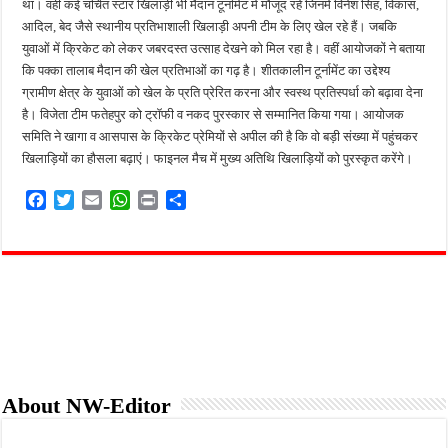
था। वही कई चर्चित स्टार खिलाड़ी भी मैदान टूर्नामेंट में मौजूद रहे जिनमें विनेश सिंह, विकास,
आदिल, बेद जैसे स्थानीय प्रतिभाशाली खिलाड़ी अपनी टीम के लिए खेल रहे हैं। जबकि
युवाओं में क्रिकेट को लेकर जबरदस्त उत्साह देखने को मिल रहा है। वहीं आयोजकों ने बताया
कि पक्का तालाब मैदान की खेल प्रतिभाओं का गढ़ है। शीतकालीन टूर्नामेंट का उद्देश्य
ग्रामीण क्षेत्र के युवाओं को खेल के प्रति प्रेरित करना और स्वस्थ प्रतिस्पर्धा को बढ़ावा देना
है। विजेता टीम फतेहपुर को ट्रॉफी व नकद पुरस्कार से सम्मानित किया गया। आयोजक
समिति ने खागा व आसपास के क्रिकेट प्रेमियों से अपील की है कि वो बड़ी संख्या में पहुंचकर
खिलाड़ियों का हौसला बढ़ाएं। फाइनल मैच में मुख्य अतिथि खिलाड़ियों को पुरस्कृत करेंगे।
F
T
E
W
P
S
a
w
m
h
r
h
c
i
a
a
i
a
e
t
i
t
n
r
b
t
l
s
t
e
o
e
A
o
r
p
k
p
About NW-Editor