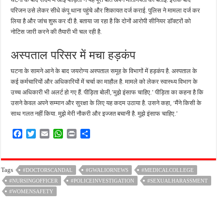
परिजन उसे लेकर सीधे कंपू थाना पहुंचे और शिकायत दर्ज कराई. पुलिस ने मामला दर्ज कर
लिया है और जांच शुरू कर दी है. बताया जा रहा है कि दोनों आरोपी सीनियर डॉक्टरों को
नोटिस जारी करने की तैयारी भी चल रही है.
अस्पताल परिसर में मचा हड़कंप
घटना के सामने आने के बाद जयरोग्य अस्पताल समूह के विभागों में हड़कंप है. अस्पताल के
कई कर्मचारियों और अधिकारियों में चर्चा का माहौल है. मामले को लेकर स्वास्थ्य विभाग के
उच्च अधिकारी भी अलर्ट हो गए हैं. पीड़िता बोली,’मुझे इंसाफ चाहिए.’ पीड़िता का कहना है कि
उसने केवल अपने सम्मान और सुरक्षा के लिए यह कदम उठाया है. उसने कहा, ‘मैंने किसी के
साथ गलत नहीं किया. मुझे मेरी नौकरी और इज्जत बचानी है. मुझे इंसाफ चाहिए.’
F
T
E
W
P
S
a
w
m
h
r
h
c
i
a
a
i
a
e
t
i
t
n
r
Tags
#DOCTORSCANDAL
#GWALIORNEWS
#MEDICALCOLLEGE
b
t
l
s
t
e
#NURSINGOFFICER
o
e
A
#POLICEINVESTIGATION
#SEXUALHARASSMENT
o
r
p
#WOMENSAFETY
k
p