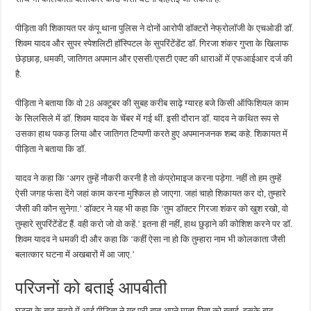
पीड़िता की शिकायत पर कंपू थाना पुलिस ने दोनों आरोपी डॉक्टरों नेफ्रोलॉजी के एचओडी डॉ.
शिवम यादव और सुपर स्पेशलिटी हॉस्पिटल के सुपरिंटेंडेंट डॉ. गिरजा शंकर गुप्ता के खिलाफ
छेड़छाड़, धमकी, जातिगत अपमान और एससी/एसटी एक्ट की धाराओं में एफआईआर दर्ज की
है.
पीड़िता ने बताया कि वो 28 अक्टूबर की सुबह करीब साढ़े ग्यारह बजे किसी ऑफिशियल काम
के सिलसिले में डॉ. शिवम यादव के चेंबर में गई थीं. इसी दौरान डॉ. यादव ने कथित रूप से
उसका हाथ पकड़ लिया और जातिगत टिप्पणी करते हुए अपमानजनक शब्द कहे. शिकायत में
पीड़िता ने बताया कि डॉ.
यादव ने कहा कि ‘अगर तुम्हें नौकरी करनी है तो कंप्रोमाइज करना पड़ेगा. नहीं तो हम तुम्हें
ऐसी जगह फंसा देंगे जहां काम करना मुश्किल हो जाएगा. जहां चाहो शिकायत कर दो, तुम्हारे
जैसी की कौन सुनेगा.’ डॉक्टर ने यह भी कहा कि ‘तुम डॉक्टर गिरजा शंकर को खुश रखो, वो
तुम्हारे सुपरिंटेंडेंट हैं. वही करो जो वो कहें.’ इतना ही नहीं, हाथ छुड़ाने की कोशिश करने पर डॉ.
शिवम यादव ने धमकी दी और कहा कि ‘कहीं ऐसा ना हो कि तुम्हारा नाम भी कोलकाता जैसी
बलात्कार घटना में अखबारों में आ जाए.’
परिजनों को बताई आपबीती
घटना के बाद सदमे में आई पीड़िता ने यह पूरी बात अपने माता-पिता को बताई. इसके बाद