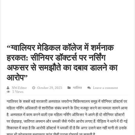
फतेहपुर के देवीगंज में दूषित पेयजल से बढ़ा संकट, बदबूदार पानी और जलभराव पर फूटा लोगों का गुस
आईटीआई एडमिशन 2026: युवाओं के लिए सुनहरा अवसर, 7 अगस्त तक करें ऑनलाइन आवेदन
दिव्यांग छात्राओं के लिए खुशखबरी, ई-ट्राइसाइकिल खरीदने पर मिलेगा ₹65 हजार तक का अनुदान
भारी बारिश ने खोली अतिक्रमण की पोल, तालाब का गंदा पानी घरों में घुसा, ग्रामीण बेहाल
पेड़ लगाने के विवाद ने लिया हिंसक मोड़, महिला पर कुल्हाड़ी से किया हमला
“ग्वालियर मेडिकल कॉलेज में शर्मनाक
हरकत: सीनियर डॉक्टर्स पर नर्सिंग
अफसर से समझौते का दबाव डालने का
आरोप”
NW-Editor
October 29, 2025
ग्वालियर
Leave a comment
5 Views
ग्वालियर के सबसे बड़े सरकारी अस्पताल जयरोग्य चिकित्सालय समूह में सीनियर डॉक्टर्स पर
महिला नर्सिंग अधिकारी से शारीरीक संबंध बनाने के लिए मजबूर करने का मामला सामने आया
है. अस्पताल में काम करने वाली एक महिला नर्सिंग ऑफिसर ने अपने ही दो सीनियर डॉक्टरों
पर छेड़छाड़, जातिगत अपमान और धमकी जैसे गंभीर आरोप लगाए हैं. पीड़िता ने थाने में दी गई
शिकायत में कहा है कि आरोपी डॉक्टर्स ने धमकी दी है कि अगर उसने बात नहीं मानी तो उसके
साथ भी कोलकाता बलात्कार कांड जैसी घटना दोहराई जा सकती है.