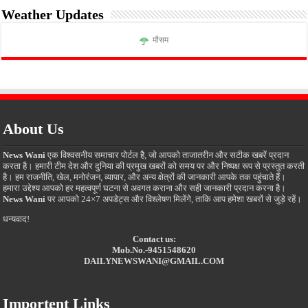
Weather Updates
मौसम
About Us
News Wani
एक विश्वसनीय समाचार पोर्टल है, जो आपको ताजातरीन और सटीक खबरें प्रदान
करता है। हमारी टीम देश और दुनिया की प्रमुख खबरों को समय पर और निष्पक्ष रूप से प्रस्तुत करती
है। हम राजनीति, खेल, मनोरंजन, व्यापार, और अन्य क्षेत्रों की जानकारी आपके तक पहुंचाते हैं।
हमारा उद्देश्य आपको हर महत्वपूर्ण घटना से अवगत कराना और सही जानकारी प्रदान करना है।
News Wani
पर आपको 24×7 अपडेट्स और विश्लेषण मिलेंगे, ताकि आप हमेशा खबरों से जुड़े रहें।
धन्यवाद!
Contact us:
Mob.No.-9451548620
DAILYNEWSWANI@GMAIL.COM
Importent Links