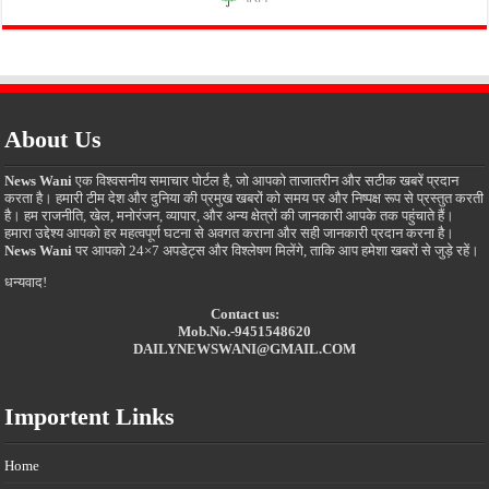
About Us
News Wani
एक विश्वसनीय समाचार पोर्टल है, जो आपको ताजातरीन और सटीक खबरें प्रदान
करता है। हमारी टीम देश और दुनिया की प्रमुख खबरों को समय पर और निष्पक्ष रूप से प्रस्तुत करती
है। हम राजनीति, खेल, मनोरंजन, व्यापार, और अन्य क्षेत्रों की जानकारी आपके तक पहुंचाते हैं।
हमारा उद्देश्य आपको हर महत्वपूर्ण घटना से अवगत कराना और सही जानकारी प्रदान करना है।
News Wani
पर आपको 24×7 अपडेट्स और विश्लेषण मिलेंगे, ताकि आप हमेशा खबरों से जुड़े रहें।
धन्यवाद!
Contact us:
Mob.No.-9451548620
DAILYNEWSWANI@GMAIL.COM
Importent Links
Home