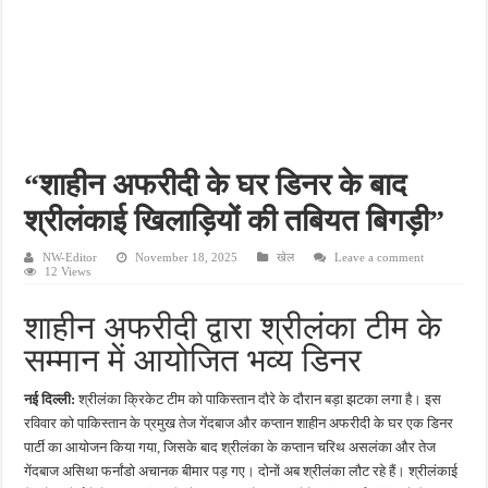
कानपुर में घर में घुसकर युवक की हत्या, पत्नी पर भी हमला; लूट के बाद CCTV DVR ले गए बदमा
लखनऊ में नाबालिग से रेप के आरोप में ऑटो चालक गिरफ्तार, पुलिस जांच में जुटी
वाराणसी में देर रात खूनी हमला, साड़ी कारीगर की मौत; दो लोग गंभीर रूप से घायल
यूपी भाजपा में संगठनात्मक फेरबदल, छह क्षेत्रों की बदली जिम्मेदारी; मोर्चों के लिए भी नियुक्त हुए प्र
मेरठ में शिवभक्तों पर बरसे फूल, सीएम योगी ने कांवड़ियों का किया भव्य स्वागत
“शाहीन अफरीदी के घर डिनर के बाद
श्रीलंकाई खिलाड़ियों की तबियत बिगड़ी”
NW-Editor
November 18, 2025
खेल
Leave a comment
12 Views
शाहीन अफरीदी द्वारा श्रीलंका टीम के
सम्मान में आयोजित भव्य डिनर
नई दिल्ली:
श्रीलंका क्रिकेट टीम को पाकिस्तान दौरे के दौरान बड़ा झटका लगा है। इस
रविवार को पाकिस्तान के प्रमुख तेज गेंदबाज और कप्तान शाहीन अफरीदी के घर एक डिनर
पार्टी का आयोजन किया गया, जिसके बाद श्रीलंका के कप्तान चरिथ असलंका और तेज
गेंदबाज असिथा फर्नांडो अचानक बीमार पड़ गए। दोनों अब श्रीलंका लौट रहे हैं। श्रीलंकाई