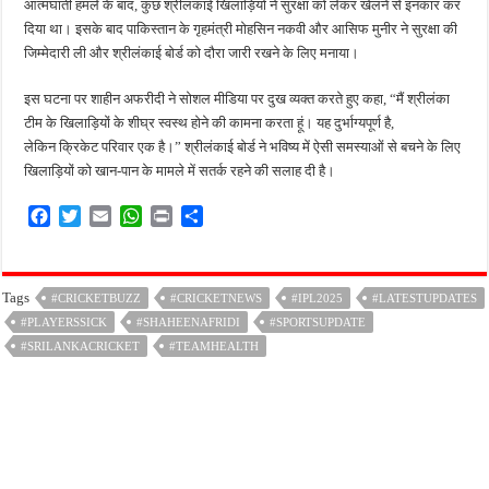
आत्मघाती हमले के बाद, कुछ श्रीलंकाई खिलाड़ियों ने सुरक्षा को लेकर खेलने से इनकार कर
दिया था। इसके बाद पाकिस्तान के गृहमंत्री मोहसिन नकवी और आसिफ मुनीर ने सुरक्षा की
जिम्मेदारी ली और श्रीलंकाई बोर्ड को दौरा जारी रखने के लिए मनाया।
इस घटना पर शाहीन अफरीदी ने सोशल मीडिया पर दुख व्यक्त करते हुए कहा, “मैं श्रीलंका
टीम के खिलाड़ियों के शीघ्र स्वस्थ होने की कामना करता हूं। यह दुर्भाग्यपूर्ण है,
लेकिन क्रिकेट परिवार एक है।” श्रीलंकाई बोर्ड ने भविष्य में ऐसी समस्याओं से बचने के लिए
खिलाड़ियों को खान-पान के मामले में सतर्क रहने की सलाह दी है।
F
T
E
W
P
S
a
w
m
h
r
h
c
i
a
a
i
a
e
t
i
t
n
r
Tags
#CRICKETBUZZ
#CRICKETNEWS
#IPL2025
#LATESTUPDATES
b
t
l
s
t
e
#PLAYERSSICK
o
e
#SHAHEENAFRIDI
A
#SPORTSUPDATE
o
r
p
#SRILANKACRICKET
#TEAMHEALTH
k
p