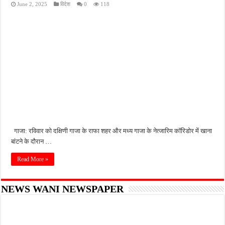
June 2, 2025
विदेश
0
118
किशनपुर में निजी क्लीनिकों की जांच की उठी मांग, स्वास्थ्य विभाग की निगरानी पर उठे सवाल
नाबालिग अपहरण कांड में पुलिस का शिकंजा, फरार आरोपी आकाश साहू गिरफ्तार
जहानाबाद में पुलिस की घेराबंदी, अवैध तमंचे और कारतूस के साथ युवक गिरफ्तार
फतेहपुर आईटीआई में युवाओं को मिलेगा रोजगार का मौका, 10 अगस्त को शिक्षुता मेले का आयोजन
दिव्यांगजन सशक्तीकरण में उत्कृष्ट योगदान पर मिलेगा राज्य स्तरीय सम्मान, 31 अगस्त तक करें आव
गाजा: रविवार को दक्षिणी गाजा के राफा शहर और मध्य गाजा के नेत्जारिम कॉरिडोर में खाना
बांटने के दौरान …
Read More »
NEWS WANI NEWSPAPER