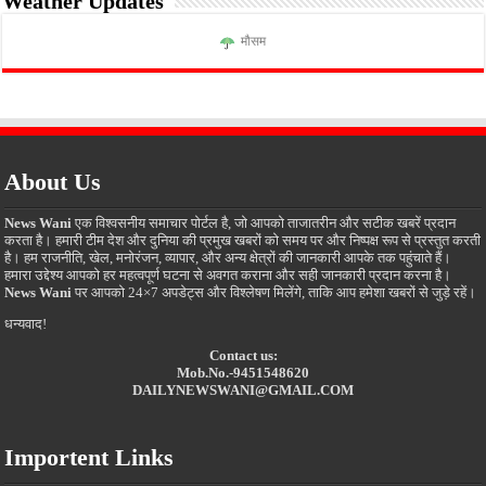
Weather Updates
मौसम
About Us
News Wani
एक विश्वसनीय समाचार पोर्टल है, जो आपको ताजातरीन और सटीक खबरें प्रदान
करता है। हमारी टीम देश और दुनिया की प्रमुख खबरों को समय पर और निष्पक्ष रूप से प्रस्तुत करती
है। हम राजनीति, खेल, मनोरंजन, व्यापार, और अन्य क्षेत्रों की जानकारी आपके तक पहुंचाते हैं।
हमारा उद्देश्य आपको हर महत्वपूर्ण घटना से अवगत कराना और सही जानकारी प्रदान करना है।
News Wani
पर आपको 24×7 अपडेट्स और विश्लेषण मिलेंगे, ताकि आप हमेशा खबरों से जुड़े रहें।
धन्यवाद!
Contact us:
Mob.No.-9451548620
DAILYNEWSWANI@GMAIL.COM
Importent Links