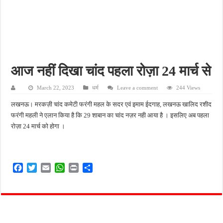
किशनपुर में निजी क्लीनिकों की जांच की उठी मांग, स्वास्थ्य विभाग की निगरानी पर उठे सवाल
नाबालिग अपहरण कांड में पुलिस का शिकंजा, फरार आरोपी आकाश साहू गिरफ्तार
जहानाबाद में पुलिस की घेराबंदी, अवैध तमंचे और कारतूस के साथ युवक गिरफ्तार
फतेहपुर आईटीआई में युवाओं को मिलेगा रोजगार का मौका, 10 अगस्त को शिक्षुता मेले का आयोजन
आज नहीं दिखा चांद पहला रोज़ा 24 मार्च से
दिव्यांगजन सशक्तीकरण में उत्कृष्ट योगदान पर मिलेगा राज्य स्तरीय सम्मान, 31 अगस्त तक करें आव
March 22, 2023
धर्म
Leave a comment
244 Views
लखनऊ। मरकज़ी चांद कमेटी फरंगी महल के सदर एवं इमाम ईदगाह, लखनऊ खालिद रशीद
फरंगी महली ने एलान किया है कि 29 शाबान का चांद नज़र नही आया है । इसलिए अब पहला
रोज़ा 24 मार्च को होगा ।
F
T
E
W
P
S
a
w
m
h
r
h
c
i
a
a
i
a
e
t
i
t
n
r
b
t
l
s
t
e
o
e
A