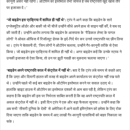
कानूनी असर नहीं रहेगा। ऑटोपेन का इस्तेमाल तभी जायज है जब राष्ट्रपति खुद खास तौर
पर इजाजत दे।’
‘जो बाइडेन इस प्रक्रिया में शामिल ही नहीं थे’:
ट्रंप ने आगे कहा कि बाइडेन के सारे
एग्जेक्यूटिव ऑर्डर और बाकी जो भी चीजें उन्होंने सीधे अपने हाथ से साइन नहीं कीं, वे सब रद्द
की जाती हैं। उन्होंने आरोप लगाया कि बाइडेन के आसपास के ‘रैडिकल लेफ्ट के पागल
लोगों’ ने ओवल ऑफिस में रिजॉल्यूट डेस्क के इर्द-गिर्द घेर कर उनसे राष्ट्रपति पद छीन लिया
था। ट्रंप ने चेतावनी दी, ‘जिन लोगों ने ऑटोपेन चलाया, उन्होंने गैर-कानूनी तरीके से ऐसा
किया। जो बाइडेन इस प्रक्रिया में शामिल ही नहीं थे। अगर बाइडेन कहें कि उनके स्टाफ ने
उनकी इजाजत से ऐसा किया, तो उन पर झूठी गवाही का मुकदमा चलाया जाएगा।’
‘बाइडेन अपने राष्ट्रपति काल में कंट्रोल में नहीं थे’:
बता दें कि ट्रंप लंबे समय से कहते आए
हैं कि उम्र और दिमागी हालत की वजह से बाइडेन अपने कार्यालय पर कंट्रोल नहीं रख पाते
थे। उन्होंने पहले भी कई बार बाइडेन के ऑटोपेन इस्तेमाल करने पर सवाल उठाए थे।
हालांकि व्हाइट हाउस में ऑटोपेन का इस्तेमाल दशकों से आम बात रही है, लेकिन ट्रंप का
कहना है कि बाइडेन की इस पर निर्भरता साबित करती है कि वह अपने राष्ट्रपति काल में
असल कंट्रोल में नहीं थे। इसी दिन ट्रंप ने एक और बड़ा फैसला सुनाया। उन्होंने कहा कि
अब सभी ‘तीसरी दुनिया के देशों’ से अमेरिका में आने वाली इमिग्रेशन को हमेशा के लिए रोक
दिया जाएगा ताकि बाइडेन के समय में आए लाखों गैर-कानूनी प्रवासियों को बाहर निकाला जा
सके।