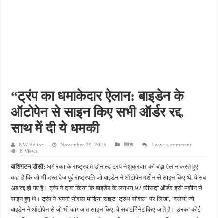
मदरसों को लेकर बयान पर फरीद अहमद का पलटवार, बोले- शिक्षा संस्थानों को बदनाम करना ठीक नह
पांच रुपये के सामान को लेकर मां ने मासूम के पैर जलाए, कमरे में बंद कर चली गई जन्मदिन पार्टी में
फतेहपुर में नाले से मिले शव की हुई पहचान, दो दिन से लापता युवक की मौत से परिवार में मचा कोहराम
जंगल में पेड़ से लटका मिला अधेड़ का शव, गांव में फैली सनसनी
स्कूल भेजकर घर लौटी शिक्षिका, कुछ देर बाद उठाया खौफनाक कदम
“ट्रंप का धमाकेदार ऐलान: बाइडेन के
ऑटोपेन से साइन किए सभी ऑर्डर रद्द,
साथ में दी ये धमकी
NW-Editor
November 29, 2025
विदेश
Leave a comment
8 Views
वॉशिंगटन डीसी:
अमेरिका के राष्ट्रपति डोनाल्ड ट्रंप ने शुक्रवार को बड़ा ऐलान करते हुए
कहा है कि जो भी दस्तावेज पूर्व राष्ट्रपति जो बाइडेन ने ऑटोपेन मशीन से साइन किए थे, वे सब
अब रद्द हो गए हैं। ट्रंप ने दावा किया कि बाइडेन के लगभग 92 फीसदी ऑर्डर इसी मशीन से
साइन हुए थे। ट्रंप ने अपनी सोशल मीडिया साइट ‘ट्रुथ सोशल’ पर लिखा, ‘स्लीपी जो
बाइडेन ने ऑटोपेन से जो भी कागजात साइन किए, वे सब टर्मिनेट किए जाते हैं। उनका कोई