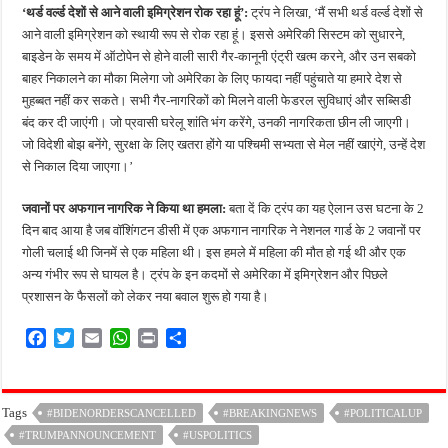
‘थर्ड वर्ल्ड देशों से आने वाली इमिग्रेशन रोक रहा हूं’:
ट्रंप ने लिखा, ‘मैं सभी थर्ड वर्ल्ड देशों से
आने वाली इमिग्रेशन को स्थायी रूप से रोक रहा हूं। इससे अमेरिकी सिस्टम को सुधारने,
बाइडेन के समय में ऑटोपेन से होने वाली सारी गैर-कानूनी एंट्री खत्म करने, और उन सबको
बाहर निकालने का मौका मिलेगा जो अमेरिका के लिए फायदा नहीं पहुंचाते या हमारे देश से
मुहब्बत नहीं कर सकते। सभी गैर-नागरिकों को मिलने वाली फेडरल सुविधाएं और सब्सिडी
बंद कर दी जाएंगी। जो प्रवासी घरेलू शांति भंग करेंगे, उनकी नागरिकता छीन ली जाएगी।
जो विदेशी बोझ बनेंगे, सुरक्षा के लिए खतरा होंगे या पश्चिमी सभ्यता से मेल नहीं खाएंगे, उन्हें देश
से निकाल दिया जाएगा।’
जवानों पर अफगान नागरिक ने किया था हमला:
बता दें कि ट्रंप का यह ऐलान उस घटना के 2
दिन बाद आया है जब वॉशिंगटन डीसी में एक अफगान नागरिक ने नेशनल गार्ड के 2 जवानों पर
गोली चलाई थी जिनमें से एक महिला थी। इस हमले में महिला की मौत हो गई थी और एक
अन्य गंभीर रूप से घायल है। ट्रंप के इन कदमों से अमेरिका में इमिग्रेशन और पिछले
प्रशासन के फैसलों को लेकर नया बवाल शुरू हो गया है।
F
T
E
W
P
S
a
w
m
h
r
h
c
i
a
a
i
a
e
t
i
t
n
r
Tags
#BIDENORDERSCANCELLED
#BREAKINGNEWS
#POLITICALUP
b
t
l
s
t
e
#TRUMPANNOUNCEMENT
o
e
A
#USPOLITICS