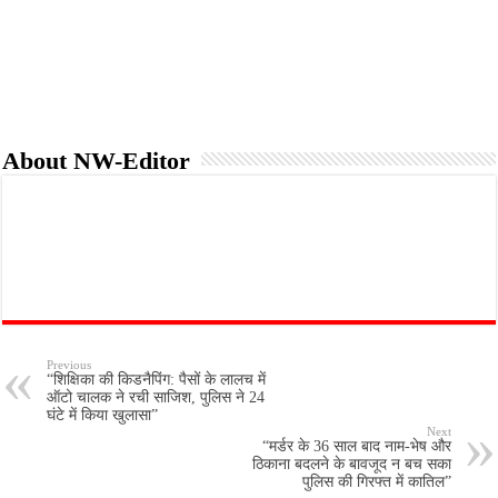
o
r
p
k
p
About NW-Editor
Previous
“शिक्षिका की किडनैपिंग: पैसों के लालच में
ऑटो चालक ने रची साजिश, पुलिस ने 24
घंटे में किया खुलासा”
Next
“मर्डर के 36 साल बाद नाम-भेष और
ठिकाना बदलने के बावजूद न बच सका
पुलिस की गिरफ्त में कातिल”