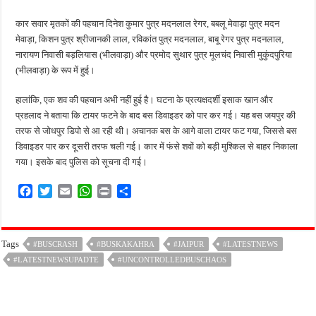
कार सवार मृतकों की पहचान दिनेश कुमार पुत्र मदनलाल रेगर, बबलू मेवाड़ा पुत्र मदन
मेवाड़ा, किशन पुत्र श्रीजानकी लाल, रविकांत पुत्र मदनलाल, बाबू रेगर पुत्र मदनलाल,
नारायण निवासी बड़लियास (भीलवाड़ा) और प्रमोद सुथार पुत्र मूलचंद निवासी मुकुंदपुरिया
(भीलवाड़ा) के रूप में हुई।
हालांकि, एक शव की पहचान अभी नहीं हुई है। घटना के प्रत्यक्षदर्शी इसाक खान और
प्रहलाद ने बताया कि टायर फटने के बाद बस डिवाइडर को पार कर गई। यह बस जयपुर की
तरफ से जोधपुर डिपो से आ रही थी। अचानक बस के आगे वाला टायर फट गया, जिससे बस
डिवाइडर पार कर दूसरी तरफ चली गई। कार में फंसे शवों को बड़ी मुश्किल से बाहर निकाला
गया। इसके बाद पुलिस को सूचना दी गई।
F
T
E
W
P
S
a
w
m
h
r
h
c
i
a
a
i
a
e
t
i
t
n
r
Tags
#BUSCRASH
#BUSKAKAHRA
#JAIPUR
#LATESTNEWS
b
t
l
s
t
e
#LATESTNEWSUPADTE
o
e
A
#UNCONTROLLEDBUSCHAOS
o
r
p
k
p