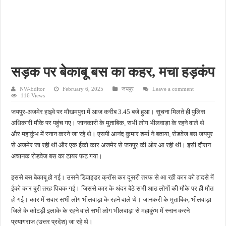
किशनपुर में निजी क्लीनिकों की जांच की उठी मांग, स्वास्थ्य विभाग की निगरानी पर उठे सवाल
नाबालिग अपहरण कांड में पुलिस का शिकंजा, फरार आरोपी आकाश साहू गिरफ्तार
जहानाबाद में पुलिस की घेराबंदी, अवैध तमंचे और कारतूस के साथ युवक गिरफ्तार
फतेहपुर आईटीआई में युवाओं को मिलेगा रोजगार का मौका, 10 अगस्त को शिक्षुता मेले का आयोजन
सड़क पर बेकाबू बस का कहर, मचा हड़कंप
दिव्यांगजन सशक्तीकरण में उत्कृष्ट योगदान पर मिलेगा राज्य स्तरीय सम्मान, 31 अगस्त तक करें आव
NW-Editor
February 6, 2025
जयपुर
Leave a comment
116 Views
जयपुर-अजमेर हाइवे पर मौखमपुरा में आज करीब 3.45 बजे हुआ। सूचना मिलते ही पुलिस
अधिकारी मौके पर पहुंच गए। जानकारी के मुताबिक, सभी लोग भीलवाड़ा के रहने वाले थे
और महाकुंभ में स्नान करने जा रहे थे। एसपी आनंद कुमार शर्मा ने बताया, रोडवेज बस जयपुर
से अजमेर जा रही थी और एक ईको कार अजमेर से जयपुर की ओर आ रही थी। इसी दौरान
अचानक रोडवेज बस का टायर फट गया।
इससे बस बेकाबू हो गई। उसने डिवाइडर क्रॉस कर दूसरी तरफ से आ रही कार को हादसे में
ईको कार बुरी तरह पिचक गई। जिससे कार के अंदर बैठे सभी आठ लोगों की मौके पर ही मौत
हो गई। कार में सवार सभी लोग भीलवाड़ा के रहने वाले थे। जानकरी के मुताबिक, भीलवाड़ा
जिले के कोटड़ी इलाके के रहने वाले सभी लोग भीलवाड़ा से महाकुंभ में स्नान करने
प्रयागराज (उत्तर प्रदेश) जा रहे थे।