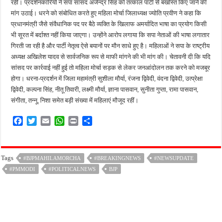
रहीं। प्रदर्शनकारियों ने सपा सांसद अजेन्द्र सिंह को तत्काल पार्टी से बर्खास्त किए जाने की
मांग उठाई। धरने को संबोधित करते हुए महिला मोर्चा जिलाध्यक्ष ज्योति प्रवीण ने कहा कि
प्रधानमंत्री जैसे संवैधानिक पद पर बैठे व्यक्ति के खिलाफ अमर्यादित भाषा का प्रयोग किसी
भी सूरत में बर्दाश्त नहीं किया जाएगा। उन्होंने आरोप लगाया कि सपा नेताओं की भाषा लगातार
गिरती जा रही है और पार्टी नेतृत्व ऐसे बयानों पर मौन साधे हुए है। महिलाओं ने सपा के राष्ट्रीय
अध्यक्ष अखिलेश यादव से सार्वजनिक रूप से माफी मांगने की भी मांग की। चेतावनी दी कि यदि
सांसद पर कार्रवाई नहीं हुई तो महिला मोर्चा सड़क से लेकर जनआंदोलन तक करने को मजबूर
होगा। धरना-प्रदर्शन में जिला महामंत्री सुशीला मौर्या, रंजना द्विवेदी, वंदना द्विवेदी, उत्प्रेक्षा
द्विवेदी, कल्पना सिंह, नीतू तिवारी, लक्ष्मी मौर्या, ज्ञाना पासवान, सुनीता गुप्ता, रामा पासवान,
संगीता, तन्नू, निशा समेत बड़ी संख्या में महिलाएं मौजूद रहीं।
F
T
E
W
P
S
a
w
m
h
r
h
c
i
a
a
i
a
e
t
i
t
n
r
Tags
#BJPMAHILAMORCHA
#BREAKINGNEWS
#NEWSUPDATE
b
t
l
s
t
e
#PMMODI
o
e
#POLITICALNEWS
A
BJP
o
r
p
k
p