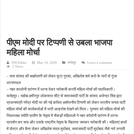
ग्रामीण पत्रकार एसोसिएशन की तहसील इकाई महोबा की बैठक संपन्न, संगठन को मजबूत बनाने पर
तीन दिन से लापता युवक का नहर में मिला शव, नहाने के दौरान हुआ था हादसा
खेत में पानी देखने गए युवक को सांप ने डसा, अस्पताल पहुंचने से पहले हुई मौत
तांबेश्वर नगर में घर के अंदर युवक ने उठाया खौफनाक कदम, अस्पताल पहुंचते ही डॉक्टर ने मृत घोषि
जातीय जनगणना के मुद्दे पर एकजुट हुआ यादव समाज, संगठन को गांव-गांव तक मजबूत करने का संक
पीएम मोदी पर टिप्पणी से उबला भाजपा
महिला मोर्चा
NW-Editor
May 14, 2026
फतेहपुर
Leave a comment
2 Views
– सपा सांसद की बर्खास्तगी को लेकर फूटा गुस्सा, अखिलेश शर्म करो के नारों से गूंजा
धरनास्थल
– नहर कालोनी प्रांगण में धरना देकर नारेबाजी करतीं महिला मोर्चा की पदाधिकारी।
फतेहपुर। महोबा-हमीरपुर लोकसभा सीट से समाजवादी पार्टी के सांसद अजेन्द्र सिंह द्वारा
प्रधानमंत्री नरेंद्र मोदी पर की गई कथित अशोभनीय टिप्पणी को लेकर भारतीय जनता पार्टी
महिला मोर्चा की कार्यकर्ताओं में भारी आक्रोश देखने को मिला। गुरुवार को महिला मोर्चा की
जिलाध्यक्ष ज्योति प्रवीण के नेतृत्व में सैकड़ों महिलाओं ने नहर कॉलोनी प्रांगण में धरना-
प्रदर्शन कर सपा और उसके राष्ट्रीय नेतृत्व के खिलाफ जमकर नारेबाजी की। महिलाएं हाथों
में पोस्टर और बैनर लेकर अखिलेश यादव मुर्दाबाद, समाजवादी पार्टी मुर्दाबाद जैसे नारे लगाती