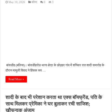
May 10, 2026
बलिया
0
3
छात्रों और सरकार के बीच दूसरे दौर की वार्ता भी बेनतीजा, आंदोलन जारी रखने का ऐलान
महिला आरक्षण पर फिर आमने-सामने सरकार और विपक्ष, राहुल गांधी का सरकार से सीधा सवाल, ल
छोटे भाई के जनाजे के लिए जेल से बाहर आएंगे दोनों भाई, हादसे वाली कार का रिकॉर्ड भी सामने आय
IIT दिल्ली के दीक्षांत समारोह में PM मोदी का छात्रों को मंत्र, बोले- बदलाव के दौर में समाधान खो
मदरसों को लेकर बयान पर फरीद अहमद का पलटवार, बोले- शिक्षा संस्थानों को बदनाम करना ठीक नह
बांसडीह (बलिया)। बांसडीहरोड थाना क्षेत्र के छोड़हर गांव में शनिवार रात शादी समारोह के
दौरान मामूली विवाद ने हिंसक रूप …
Read More »
शादी के बाद भी परेशान करता था एक्स बॉयफ्रेंड, पति के
साथ मिलकर प्रेमिका ने घर बुलाकर रची साजिश;
खौफनाक अंजाम