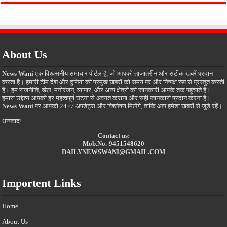
About Us
News Wani
एक विश्वसनीय समाचार पोर्टल है, जो आपको ताजातरीन और सटीक खबरें प्रदान
करता है। हमारी टीम देश और दुनिया की प्रमुख खबरों को समय पर और निष्पक्ष रूप से प्रस्तुत करती
है। हम राजनीति, खेल, मनोरंजन, व्यापार, और अन्य क्षेत्रों की जानकारी आपके तक पहुंचाते हैं।
हमारा उद्देश्य आपको हर महत्वपूर्ण घटना से अवगत कराना और सही जानकारी प्रदान करना है।
News Wani
पर आपको 24×7 अपडेट्स और विश्लेषण मिलेंगे, ताकि आप हमेशा खबरों से जुड़े रहें।
धन्यवाद!
Contact us:
Mob.No.-9451548620
DAILYNEWSWANI@GMAIL.COM
Importent Links
Home
About Us