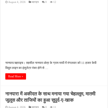
August 4, 2026
बहराइच
0
12
पीएमजीएसवाई सड़क की हालत पर फिर उठे सवाल, ग्रामीणों ने गड्ढों और जलभराव की बताई समस्
फतेहपुर में अपराधियों की संपत्ति पर पुलिस की नजर, गुप्त सूचना देने वालों को मिलेगा इनाम
आईजीआरएस शिकायत के निस्तारण पर सवाल, जर्जर सड़क से ग्रामीणों की बढ़ी मुश्किलें
सीसीटीवी में कैद हुआ चोर, फिर भी पुलिस के हाथ खाली; बाइक और सिलेंडर चोरी का नहीं हुआ खुल
बच्चों की सीखने की क्षमता बढ़ाने पर जोर, शिक्षकों को सिखाई गईं नई शिक्षण तकनीकें
नानपारा/बहराइच। तहसील नानपारा क्षेत्र के ग्राम माघी में मंगलवार को 11 हजार केवी
विद्युत लाइन का इंसुलेटर पंचर होने से …
Read More »
नानपारा में अकीदत के साथ मनाया गया चेहल्लुम, मातमी
जुलूस और ताजियों का हुआ सुपुर्द-ए-खाक
August 4, 2026
बहराइच
0
11