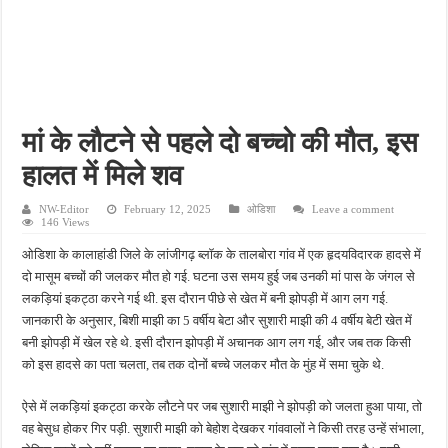
प्रयागराज में युवाओं की आवाज बनेगा छात्र संवाद, शिक्षा और रोजगार के मुद्दों पर राहुल गांधी करेंगे चर
नौकरी का झांसा देकर युवक को ले गए साथी, अलीगढ़ में ट्रेन से मौत के बाद हत्या का आरोप
कानपुर में घर में घुसकर युवक की हत्या, पत्नी पर भी हमला; लूट के बाद CCTV DVR ले गए बदमा
लखनऊ में नाबालिग से रेप के आरोप में ऑटो चालक गिरफ्तार, पुलिस जांच में जुटी
मां के लौटने से पहले दो बच्चो की मौत, इस
वाराणसी में देर रात खूनी हमला, साड़ी कारीगर की मौत; दो लोग गंभीर रूप से घायल
हालत में मिले शव
NW-Editor
February 12, 2025
ओडिशा
Leave a comment
146 Views
ओडिशा के कालाहांडी जिले के लांजीगढ़ ब्लॉक के तालबोरा गांव में एक हृदयविदारक हादसे में
दो मासूम बच्चों की जलकर मौत हो गई. घटना उस समय हुई जब उनकी मां पास के जंगल से
लकड़ियां इकट्ठा करने गई थी. इस दौरान पीछे से खेत में बनी झोपड़ी में आग लग गई.
जानकारी के अनुसार, बिशी माझी का 5 वर्षीय बेटा और सुशारी माझी की 4 वर्षीय बेटी खेत में
बनी झोपड़ी में खेल रहे थे. इसी दौरान झोपड़ी में अचानक आग लग गई, और जब तक किसी
को इस हादसे का पता चलता, तब तक दोनों बच्चे जलकर मौत के मुंह में समा चुके थे.
ऐसे में लकड़ियां इकट्ठा करके लौटने पर जब सुशारी माझी ने झोपड़ी को जलता हुआ पाया, तो
वह बेसुध होकर गिर पड़ी. सुशारी माझी को बेहोश देखकर गांववालों ने किसी तरह उन्हें संभाला,