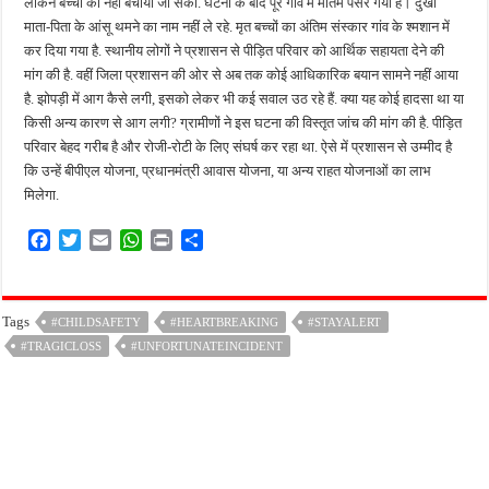
लेकिन बच्चों को नहीं बचाया जा सका. घटना के बाद पूरे गांव में मातम पसर गया है। दुखी
माता-पिता के आंसू थमने का नाम नहीं ले रहे. मृत बच्चों का अंतिम संस्कार गांव के श्मशान में
कर दिया गया है. स्थानीय लोगों ने प्रशासन से पीड़ित परिवार को आर्थिक सहायता देने की
मांग की है. वहीं जिला प्रशासन की ओर से अब तक कोई आधिकारिक बयान सामने नहीं आया
है. झोपड़ी में आग कैसे लगी, इसको लेकर भी कई सवाल उठ रहे हैं. क्या यह कोई हादसा था या
किसी अन्य कारण से आग लगी? ग्रामीणों ने इस घटना की विस्तृत जांच की मांग की है. पीड़ित
परिवार बेहद गरीब है और रोजी-रोटी के लिए संघर्ष कर रहा था. ऐसे में प्रशासन से उम्मीद है
कि उन्हें बीपीएल योजना, प्रधानमंत्री आवास योजना, या अन्य राहत योजनाओं का लाभ
मिलेगा.
F
T
E
W
P
S
a
w
m
h
r
h
c
i
a
a
i
a
e
t
i
t
n
r
Tags
#CHILDSAFETY
#HEARTBREAKING
#STAYALERT
b
t
l
s
t
e
#TRAGICLOSS
o
e
#UNFORTUNATEINCIDENT
A
o
r
p
k
p