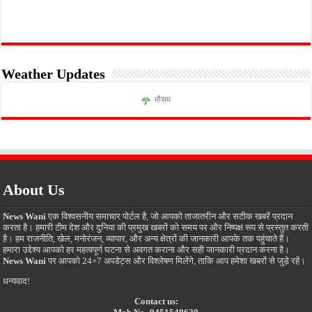
Weather Updates
मौसम
About Us
News Wani
एक विश्वसनीय समाचार पोर्टल है, जो आपको ताजातरीन और सटीक खबरें प्रदान
करता है। हमारी टीम देश और दुनिया की प्रमुख खबरों को समय पर और निष्पक्ष रूप से प्रस्तुत करती
है। हम राजनीति, खेल, मनोरंजन, व्यापार, और अन्य क्षेत्रों की जानकारी आपके तक पहुंचाते हैं।
हमारा उद्देश्य आपको हर महत्वपूर्ण घटना से अवगत कराना और सही जानकारी प्रदान करना है।
News Wani
पर आपको 24×7 अपडेट्स और विश्लेषण मिलेंगे, ताकि आप हमेशा खबरों से जुड़े रहें।
धन्यवाद!
Contact us: