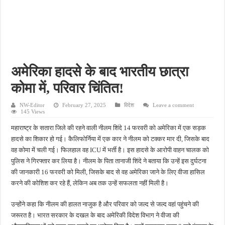
पीएमजीएसवाई सड़क की हालत पर फिर उठे सवाल, ग्रामीणों ने गड्ढों और जलभराव की बताई समस्
फतेहपुर में अपराधियों की संपत्ति पर पुलिस की नजर, गुप्त सूचना देने वालों को मिलेगा इनाम
आईजीआरएस शिकायत के निस्तारण पर सवाल, जर्जर सड़क से ग्रामीणों की बढ़ी मुश्किलें
सीसीटीवी में कैद हुआ चोर, फिर भी पुलिस के हाथ खाली; बाइक और सिलेंडर चोरी का नहीं हुआ खुल
अमेरिका हादसे के बाद भारतीय छात्रा
बच्चों की सीखने की क्षमता बढ़ाने पर जोर, शिक्षकों को सिखाई गईं नई शिक्षण तकनीकें
कोमा में, परिवार चिंतित!
NW-Editor
February 27, 2025
विदेश
Leave a comment
145 Views
महाराष्ट्र के सतारा जिले की रहने वाली नीलम शिंदे 14 फरवरी को अमेरिका में एक सड़क
हादसे का शिकार हो गई। कैलिफोर्निया में एक कार ने नीलम को टक्कर मार दी, जिसके बाद
वह कोमा में चली गई। फिलहाल वह ICU में भर्ती है। इस हादसे के आरोपी वाहन चालक को
पुलिस ने गिरफ्तार कर लिया है। नीलम के पिता तानाजी शिंदे ने बताया कि उन्हें इस दुर्घटना
की जानकारी 16 फरवरी को मिली, जिसके बाद से वह अमेरिका जाने के लिए वीजा हासिल
करने की कोशिश कर रहे हैं, लेकिन अब तक उन्हें सफलता नहीं मिली है।
उन्होंने कहा कि नीलम की हालत नाजुक है और परिवार को जल्द से जल्द वहां पहुंचने की
जरूरत है। भारत सरकार के दखल के बाद अमेरिकी विदेश विभाग ने वीजा की