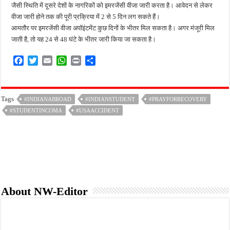
जैसी स्थिति में दूसरे देशों के नागरिकों को इमरजेंसी वीजा जारी करता है। आवेदन से लेकर
वीजा जारी होने तक की पूरी प्रक्रिया में 2 से 5 दिन लग सकते हैं।
आमतौर पर इमरजेंसी वीजा अपॉइंटमेंट कुछ दिनों के भीतर मिल सकता है। अगर मंजूरी मिल
जाती है, तो यह 24 से 48 घंटे के भीतर जारी किया जा सकता है।
F
T
E
W
P
S
a
w
m
h
r
h
c
i
a
a
i
a
e
t
i
t
n
r
Tags
#INDIANABROAD
#INDIANSTUDENT
#PRAYFORRECOVERY
b
t
l
s
t
e
#STUDENTINCOMA
o
e
A
#USAACCIDENT
o
r
p
k
p
About NW-Editor