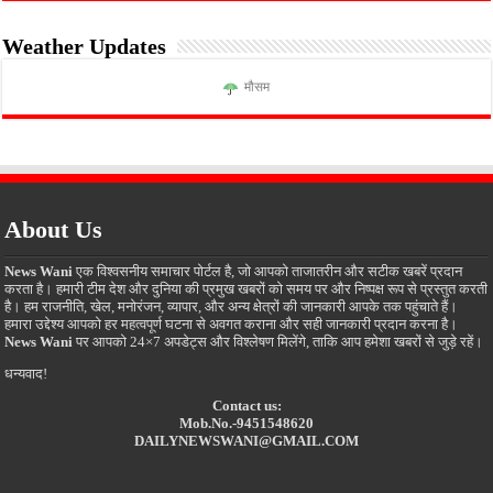
Weather Updates
मौसम
About Us
News Wani
एक विश्वसनीय समाचार पोर्टल है, जो आपको ताजातरीन और सटीक खबरें प्रदान
करता है। हमारी टीम देश और दुनिया की प्रमुख खबरों को समय पर और निष्पक्ष रूप से प्रस्तुत करती
है। हम राजनीति, खेल, मनोरंजन, व्यापार, और अन्य क्षेत्रों की जानकारी आपके तक पहुंचाते हैं।
हमारा उद्देश्य आपको हर महत्वपूर्ण घटना से अवगत कराना और सही जानकारी प्रदान करना है।
News Wani
पर आपको 24×7 अपडेट्स और विश्लेषण मिलेंगे, ताकि आप हमेशा खबरों से जुड़े रहें।
धन्यवाद!
Contact us:
Mob.No.-9451548620
DAILYNEWSWANI@GMAIL.COM