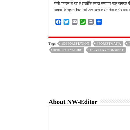
तेजी वायरल हो रहा है हालांकि हमारा समाचार पत्र वायरल वीड
बताया कि सूचना मिली थी जांच करा कर उचित कठोर कार्र
F
T
E
W
P
S
a
w
m
h
r
h
c
i
a
a
i
a
e
t
i
t
n
r
Tags
#DEFORESTATION
#FORESTMAFIA
b
t
l
s
t
e
#PROTECTNATURE
o
e
A
#SAVEENVIRONMENT
o
r
p
k
p
About NW-Editor