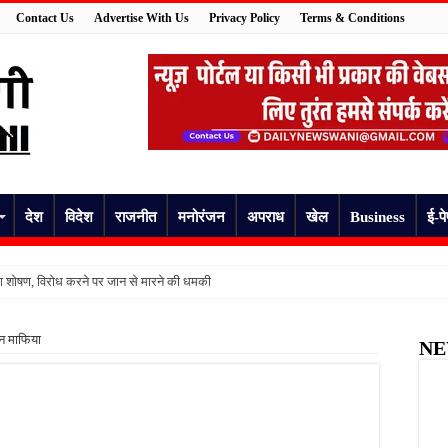
Contact Us
Advertise With Us
Privacy Policy
Terms & Conditions
देश
विदेश
राजनीत
मनोरंजन
अपराध
खेल
Business
ई-प
का शोषण, विरोध करने पर जान से मारने की धमकी
हरीले सांप ने डसा, जिला अस्पताल में भर्ती
 वन माफिया
NE
पहले बिगड़ी तबीयत, 55 वर्षीय व्यक्ति की अचानक मौत
ा जज़्बा, फतेहपुर में रेडक्रॉस रक्तदान शिविर में जुटे रक्तदाता
 पर उठे सवाल, घायल मरीज ने इलाज और ऑपरेशन खर्च को लेकर लगाए गंभीर आरोप
त पेयजल से बढ़ा संकट, बदबूदार पानी और जलभराव पर फूटा लोगों का गुस्सा