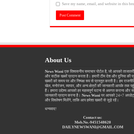
Save my name, email, and website in this bro
About Us
News Wani
एक विश्वसनीय समाचार पोर्टल है, जो आपको ताजातर
और सटीक खबरें प्रदान करता है। हमारी टीम देश और दुनिया की प
खबरों को समय पर और निष्पक्ष रूप से प्रस्तुत करती है। हम राजनीत
खेल, मनोरंजन, व्यापार, और अन्य क्षेत्रों की जानकारी आपके तक पहुं
हैं। हमारा उद्देश्य आपको हर महत्वपूर्ण घटना से अवगत कराना और स
जानकारी प्रदान करना है।
News Wani
पर आपको 24×7 अपडेट
और विश्लेषण मिलेंगे, ताकि आप हमेशा खबरों से जुड़े रहें।
धन्यवाद!
Contact us:
Mob.No.-9451548620
DAILYNEWSWANI@GMAIL.COM