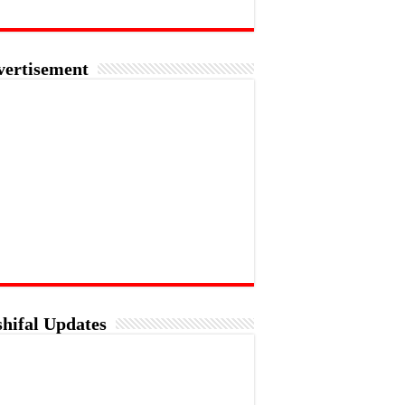
vertisement
hifal Updates