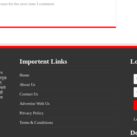
wser for the next time I comment.
Importent Links
Lo
ीन
Home
्रमुख
ि,
About Us
चाते
ही
Contact Us
्स
Advertise With Us
Privacy Policy
L
Terms & Conditions
D