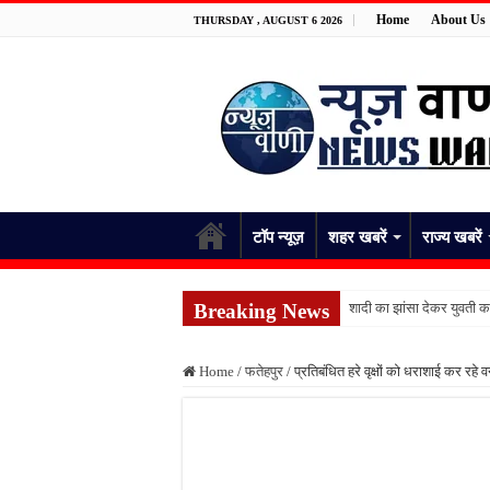
Home
About Us
THURSDAY , AUGUST 6 2026
टॉप न्यूज़
शहर खबरें
राज्य खबरें
Breaking News
शादी का झांसा देकर युवती 
भिंडी तोड़ते समय किशोर को ज
Home
/
फतेहपुर
/
प्रतिबंधित हरे वृक्षों को धराशाई कर रहे
जिला अस्पताल में ईसीजी से 
बारिश भी नहीं रोक सकी सेवा क
जिला अस्पताल की व्यवस्था
फतेहपुर के देवीगंज में दूषि