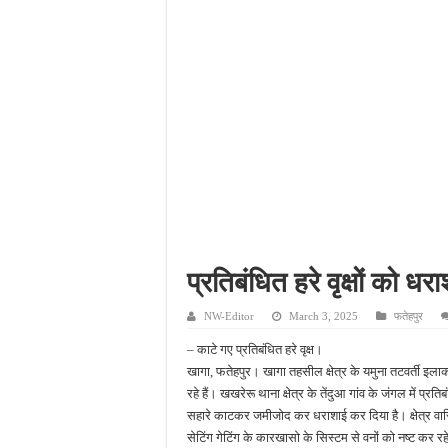
आईटीआई एडमिशन 2026: यु
दिव्यांग छात्राओं के लिए 
भारी बारिश ने खोली अतिक्रमण
पेड़ लगाने के विवाद ने लिया 
प्रतिबंधित हरे वृक्षों को 
NW-Editor
March 3, 2025
फतेहपुर
– काटे गए प्रतिबंधित हरे वृक्ष।
खागा, फतेहपुर। खागा तहसील क्षेत्र के यमुना तटवर्ती इलाक
रहे हैं। खखरेरू थाना क्षेत्र के तेंदुआ गांव के जंगल में प्र
सहारे काटकर जमीजोद कर धराशाई कर दिया है। क्षेत्र वासियो
सेटिंग गेटिंग के कारखासो के सिस्टम से वनों को नष्ट कर रह