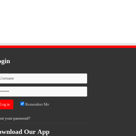
gin
Remember Me
ost your password?
ownload Our App