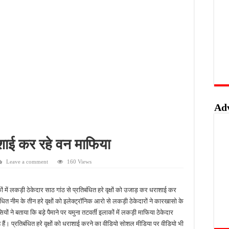
वाओं के लिए सुनहरा अवसर, 7 अगस्त तक करें ऑनलाइन आवेदन
खुशखबरी, ई-ट्राइसाइकिल खरीदने पर मिलेगा ₹65 हजार तक का अनुदान
 की पोल, तालाब का गंदा पानी घरों में घुसा, ग्रामीण बेहाल
हिंसक मोड़, महिला पर कुल्हाड़ी से किया हमला
Ad
धराशाई कर रहे वन माफिया
Leave a comment
160 Views
ों में लकड़ी ठेकेदार साठ गांठ से प्रतिबंधित हरे वृक्षों को उजाड़ कर धराशाई कर
तिबंधित नीम के तीन हरे वृक्षों को इलेक्ट्रॉनिक आरो से लकड़ी ठेकेदारों ने कारखासो के
ं ने बताया कि बड़े पैमाने पर यमुना तटवर्ती इलाकों में लकड़ी माफिया ठेकेदार
े हैं। प्रतिबंधित हरे वृक्षों को धराशाई करने का वीडियो सोशल मीडिया पर वीडियो भी