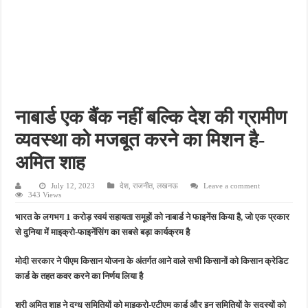
फतेहपुर के देवीगंज में दूषित पेयजल से बढ़ा संकट, बदबूदार पानी और जलभराव पर फूटा लोगों का गुस
आईटीआई एडमिशन 2026: युवाओं के लिए सुनहरा अवसर, 7 अगस्त तक करें ऑनलाइन आवेदन
दिव्यांग छात्राओं के लिए खुशखबरी, ई-ट्राइसाइकिल खरीदने पर मिलेगा ₹65 हजार तक का अनुदान
भारी बारिश ने खोली अतिक्रमण की पोल, तालाब का गंदा पानी घरों में घुसा, ग्रामीण बेहाल
पेड़ लगाने के विवाद ने लिया हिंसक मोड़, महिला पर कुल्हाड़ी से किया हमला
नाबार्ड एक बैंक नहीं बल्कि देश की ग्रामीण
व्यवस्था को मजबूत करने का मिशन है-
अमित शाह
July 12, 2023
देश
,
राजनीत
,
लखनऊ
Leave a comment
343 Views
भारत के लगभग 1 करोड़ स्वयं सहायता समूहों को नाबार्ड ने फाइनेंस किया है, जो एक प्रकार
से दुनिया में माइक्रो-फाइनेंसिंग का सबसे बड़ा कार्यक्रम है
मोदी सरकार ने पीएम किसान योजना के अंतर्गत आने वाले सभी किसानों को किसान क्रेडिट
कार्ड के तहत कवर करने का निर्णय लिया है
श्री अमित शाह ने दुग्ध समितियों को माइक्रो-एटीएम कार्ड और इन समितियों के सदस्यों को