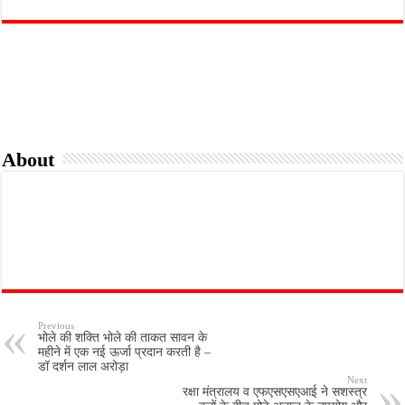
c
i
a
a
i
a
e
t
i
t
n
r
b
t
l
s
t
e
o
e
A
o
r
p
k
p
About
Previous
भोले की शक्ति भोले की ताकत सावन के
महीने में एक नई ऊर्जा प्रदान करती है –
डॉ दर्शन लाल अरोड़ा
Next
रक्षा मंत्रालय व एफएसएसएआई ने सशस्त्र