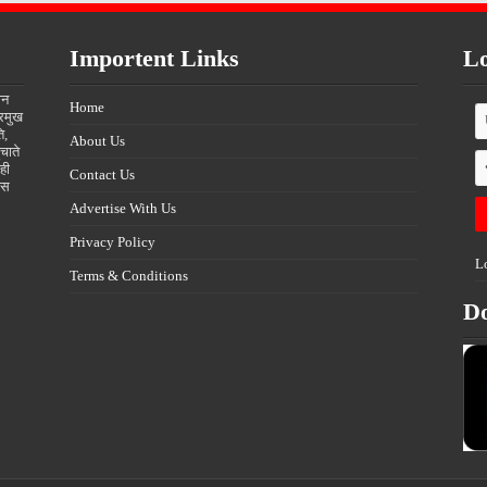
Importent Links
Lo
ीन
Home
्रमुख
ि,
About Us
चाते
ही
Contact Us
्स
Advertise With Us
Privacy Policy
L
Terms & Conditions
D