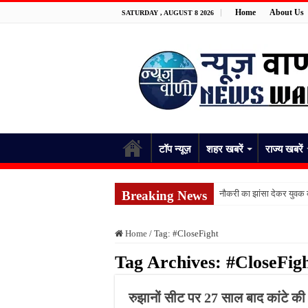
Home
About Us
SATURDAY , AUGUST 8 2026
टॉप न्यूज़
शहर खबरें
राज्य खबरें
Breaking News
नौकरी का झांसा देकर युवक क
कानपुर में घर में घुसकर य
Home
/
Tag:
#CloseFight
लखनऊ में नाबालिग से रेप के
Tag Archives:
#CloseFig
वाराणसी में देर रात खूनी हम
यूपी भाजपा में संगठनात्मक फेर
रुझानों सीट पर 27 साल बाद कांटे की
मेरठ में शिवभक्तों पर बरसे फ