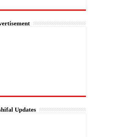
vertisement
hifal Updates