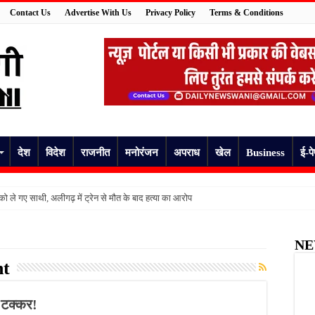
Contact Us
Advertise With Us
Privacy Policy
Terms & Conditions
देश
विदेश
राजनीत
मनोरंजन
अपराध
खेल
Business
ई-प
ो ले गए साथी, अलीगढ़ में ट्रेन से मौत के बाद हत्या का आरोप
ुवक की हत्या, पत्नी पर भी हमला; लूट के बाद CCTV DVR ले गए बदमाश
NE
 आरोप में ऑटो चालक गिरफ्तार, पुलिस जांच में जुटी
ht
ला, साड़ी कारीगर की मौत; दो लोग गंभीर रूप से घायल
बदल, छह क्षेत्रों की बदली जिम्मेदारी; मोर्चों के लिए भी नियुक्त हुए प्रभारी
 टक्कर!
ूल, सीएम योगी ने कांवड़ियों का किया भव्य स्वागत