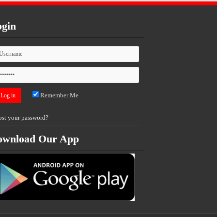
gin
Remember Me
ost your password?
ownload Our App