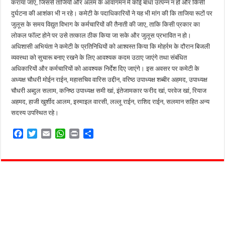
कराया जाए, जिससे ताजियों और अलम के आवागमन में कोई बाधा उत्पन्न न हो और किसी
दुर्घटना की आशंका भी न रहे। कमेटी के पदाधिकारियों ने यह भी मांग की कि ताजिया रूटों पर
जुलूस के समय विद्युत विभाग के कर्मचारियों की तैनाती की जाए, ताकि किसी प्रकार का
लोकल फॉल्ट होने पर उसे तत्काल ठीक किया जा सके और जुलूस प्रभावित न हो।
अधिशासी अभियंता ने कमेटी के प्रतिनिधियों को आश्वस्त किया कि मोहर्रम के दौरान बिजली
व्यवस्था को सुचारू बनाए रखने के लिए आवश्यक कदम उठाए जाएंगे तथा संबंधित
अधिकारियों और कर्मचारियों को आवश्यक निर्देश दिए जाएंगे। इस अवसर पर कमेटी के
अध्यक्ष चौधरी मोईन राईन, महासचिव वारिस उद्दीन, वरिष्ठ उपाध्यक्ष शब्बीर अहमद, उपाध्यक्ष
चौधरी अब्दुल सलाम, कनिष्ठ उपाध्यक्ष समी खां, इंतेजामकार फरीद खां, परवेज खां, रियाज
अहमद, हाजी खुर्शीद आलम, इस्माइल वारसी, लल्लू राईन, राशिद राईन, सलमान सहित अन्य
सदस्य उपस्थित रहे।
F
T
E
W
P
S
a
w
m
h
r
h
c
i
a
a
i
a
e
t
i
t
n
r
b
t
l
s
t
e
o
e
A
o
r
p
k
p