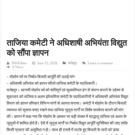
कैफे पंडुम बना बदलाव की मिसाल, पूर्व नक्सलियों को मिल रही नई पहचान और सम्मानजनक जिंदगी
संघर्ष के दिनों को याद कर भावुक हुईं कियारा आडवाणी, बोलीं- कई बार रिजेक्ट हुई, पहचान बनाने के
अमेरिका ने रक्षा शक्ति पर दिया बड़ा संदेश, गोपनीय सैन्य जानकारी लीक करने वालों पर होगी सख्त का
संसद मानसून सत्र में फिर हंगामा, दोनों सदनों की कार्यवाही दोपहर तक स्थगित
ताजिया कमेटी ने अधिशाषी अभियंता विद्युत
झांसी हाईवे पर दर्दनाक हादसा, अतीक अहमद के बेटे आबान समेत दो युवकों की मौत, तीन गंभीर घाय
को सौंपा ज्ञापन
NW-Editor
June 12, 2026
फतेहपुर
Leave a comment
9 Views
– मोहर्रम पर्व पर निर्बाध बिजली आपूर्ति की उठाई मांग
– अधिशाषी अभियंता को ज्ञापन सौंपते ताजिया कमेटी के पदाधिकारी।
फतेहपुर। आगामी मोहर्रम पर्व को शांतिपूर्ण एवं सुव्यवस्थित ढंग से संपन्न कराने के उद्देश्य से
शुक्रवार को ताजिया व अलम इंतेजामिया कमेटी के पदाधिकारियों ने अधिशासी अभियंता विद्युत
विभाग को ज्ञापन सौंपकर विभिन्न मांगों से अवगत कराया। कमेटी ने मोहर्रम के दौरान बिजली
व्यवस्था को सुचारू बनाए रखने तथा ताजिया जुलूस मार्गों पर विशेष सतर्कता बरतने की मांग
की। ज्ञापन में कहा गया कि मोहर्रम के अवसर पर बड़ी संख्या में श्रद्धालु ताजिया एवं अलम के
जुलूसों में शामिल होते हैं। ऐसे में जुलूस मार्गों पर निर्बाध विद्युत आपूर्ति सुनिश्चित की जाए ताकि
किसी प्रकार की असुविधा न हो। साथ ही रास्तों में लटके हुए बिजली के तारों को ऊंचा