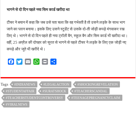
भागने से दो दिन पहले नया सिम कार्ड खरीदा था
टीचर ने बयान में कहा कि जब उसे पता चला कि वह गर्भवती है तो उसने लड़के के साथ भाग
जाने का प्लान बनाया। इसके लिए उसने स्टूडेंट से उसके दो-ती जोड़ी कपड़े मंगवाकर रख
लिए थे। भागने से दो दिन पहले ही नया ट्रॉली बैग, स्कूल बैग और सिम कार्ड भी खरीदा था।
वहीं, 25 अप्रैल की दोपहर को सूरत से भागने से पहले टीचर ने लड़के के लिए एक जोड़ी नए
कपड़े और जूते भी खरीदे थे।
F
T
E
W
P
S
a
w
m
h
r
h
c
i
a
a
i
a
e
t
i
t
n
r
Tags
#INDIANEWS
#LEGALACTION
#SHOCKINGREVELATION
b
t
l
s
t
e
#STUDENTAFFAIR
o
e
A
#SURATSHOCK
#TEACHERSCANDAL
o
r
p
#TEACHERSTUDENTCONTROVERSY
#TEENAGEPREGNANCYCLAIM
k
p
#VIRALNEWS