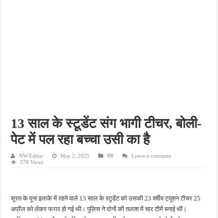
किशनपुर में निजी क्लीनिकों की जांच की उठी मांग, स्वास्थ्य विभाग की निगरानी पर उठे सवाल
नाबालिग अपहरण कांड में पुलिस का शिकंजा, फरार आरोपी आकाश साहू गिरफ्तार
जहानाबाद में पुलिस की घेराबंदी, अवैध तमंचे और कारतूस के साथ युवक गिरफ्तार
फतेहपुर आईटीआई में युवाओं को मिलेगा रोजगार का मौका, 10 अगस्त को शिक्षुता मेले का आयोजन
दिव्यांगजन सशक्तीकरण में उत्कृष्ट योगदान पर मिलेगा राज्य स्तरीय सम्मान, 31 अगस्त तक करें आव
13 साल के स्टूडेंट संग भागी टीचर, बोली-
पेट में पल रहा बच्चा उसी का है
NW-Editor
May 2, 2025
देश
Leave a comment
578 Views
सूरत के पूना इलाके में रहने वाले 13 साल के स्टूडेंट को उसकी 23 वर्षीय ट्यूशन टीचर 25
अप्रैल को लेकर फरार हो गई थी। पुलिस ने दोनों की तलाश में चार टीमें बनाई थीं।