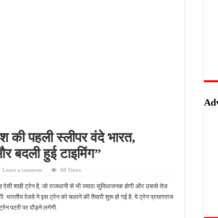
लिस का शिकंजा, फरार आरोपी आकाश साहू गिरफ्तार
बंदी, अवैध तमंचे और कारतूस के साथ युवक गिरफ्तार
 को मिलेगा रोजगार का मौका, 10 अगस्त को शिक्षुता मेले का आयोजन
त्कृष्ट योगदान पर मिलेगा राज्य स्तरीय सम्मान, 31 अगस्त तक करें आवेदन
Ad
ेश की पहली स्लीपर वंदे भारत,
और बदली हुई टाइमिंग”
Leave a comment
68 Views
 यह ऐसी शाही ट्रेन है, जो राजधानी से भी ज्यादा सुविधाजनक होगी और उससे तेज
ी. भारतीय रेलवे ने इस ट्रेन को चलाने की तैयारी शुरू हो गई है. ये ट्रेन प्रयागराज
ट्रेन पटरी पर दौड़ने लगेगी.