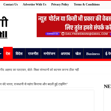
Contact Us
Advertise With Us
Privacy Policy
Terms & Conditions
देश
विदेश
राजनीत
मनोरंजन
अपराध
खेल
Business
ई-पे
ीद अहमद का पलटवार, बोले- शिक्षा संस्थानों को बदनाम करना ठीक नहीं
मां ने मासूम के पैर जलाए, कमरे में बंद कर चली गई जन्मदिन पार्टी में
र वंदे भारत, राजधानी से महंगा किराया और बदली हुई टाइमिंग”
NE
 की हुई पहचान, दो दिन से लापता युवक की मौत से परिवार में मचा कोहराम
अधेड़ का शव, गांव में फैली सनसनी
षिका, कुछ देर बाद उठाया खौफनाक कदम
की जांच की उठी मांग, स्वास्थ्य विभाग की निगरानी पर उठे सवाल