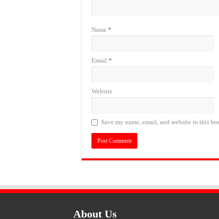
Name
*
Email
*
Website
Save my name, email, and website in this bro
About Us