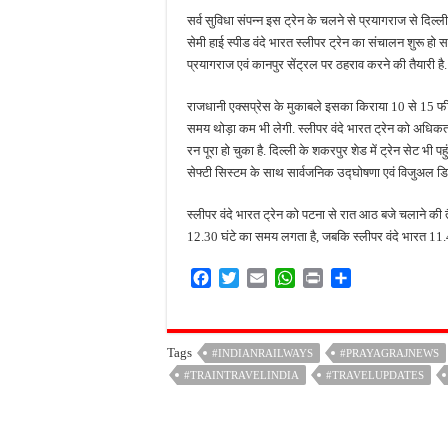
सर्व सुविधा संपन्न इस ट्रेन के चलने से प्रयागराज से दिल
सेमी हाई स्पीड वंदे भारत स्लीपर ट्रेन का संचालन शुरू हो
प्रयागराज एवं कानपुर सेंट्रल पर ठहराव करने की तैयारी है.
राजधानी एक्सप्रेस के मुकाबले इसका किराया 10 से 15 फीसदी
समय थोड़ा कम भी लेगी. स्लीपर वंदे भारत ट्रेन को अधिक
रन पूरा हो चुका है. दिल्ली के शकरपुर शेड में ट्रेन सेट भ
सेफ्टी सिस्टम के साथ सार्वजनिक उद्घोषणा एवं विजुअल डिस्
स्लीपर वंदे भारत ट्रेन को पटना से रात आठ बजे चलाने की तैय
12.30 घंटे का समय लगता है, जबकि स्लीपर वंदे भारत 11.
F
T
E
W
P
S
a
w
m
h
r
h
c
i
a
a
i
a
e
t
i
t
n
r
Tags
#INDIANRAILWAYS
#PRAYAGRAJNEWS
b
t
l
s
t
e
#TRAINTRAVELINDIA
o
e
A
#TRAVELUPDATES
o
r
p
k
p