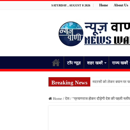
Home
About Us
SATURDAY , AUGUST 8 2026
टॉप न्यूज़
शहर खबरें
राज्य खबरें
Breaking News
मदरसों को लेकर बयान पर फर
पांच रुपये के सामान को लेकर 
Home
/
देश
/
“प्रयागराज होकर दौड़ेगी देश की पहली स्लीप
फतेहपुर में नाले से मिले शव
जंगल में पेड़ से लटका मिला 
स्कूल भेजकर घर लौटी शिक्
किशनपुर में निजी क्लीनिकों 