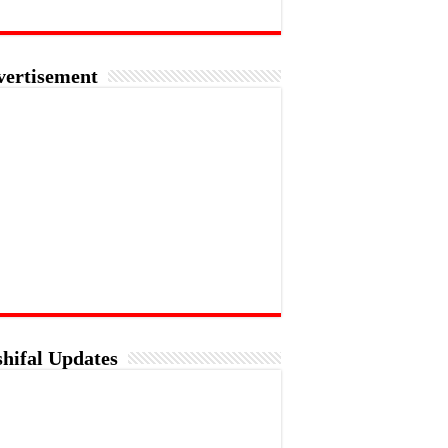
vertisement
hifal Updates