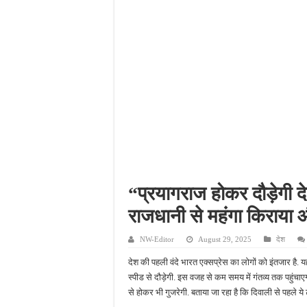
नाबालिग अपहरण कांड में पु
जहानाबाद में पुलिस की घेरा
फतेहपुर आईटीआई में युवाओं
दिव्यांगजन सशक्तीकरण में उ
“प्रयागराज होकर दौड़ेगी द
राजधानी से महंगा किराया 
NW-Editor
August 29, 2025
देश
देश की पहली वंदे भारत एक्सप्रेस का लोगों को इंतजार है.
स्पीड से दौड़ेगी. इस वजह से कम समय में गंतव्य तक पहुंचाएग
से होकर भी गुजरेगी. बताया जा रहा है कि दिवाली से पहले ये 