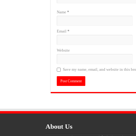
Name
*
Email
*
Website
Save my name, email, and website in this bro
About Us