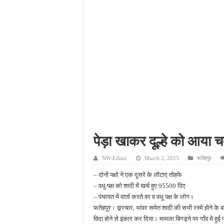
फतेहपुर में ओडीओपी उद्यमिय
अधूरे सड़क निर्माण से बढ़ीं म
सिकंदरा-घाटमपुर-चौडगरा हाई
असोथर मंडल बैठक में संगठन
पेड़ा खाकर दूल्हे को आया चक
NW-Editor
March 2, 2025
फतेहपुर
– दोनों पक्षो ने एक दूसरे के लौटाए तोहफे
– वधु पक्ष को शादी में खर्च हुए 95500 दिए
– पंचायत में वार्ता करते वर व वधू पक्ष के लोग।
फतेहपुर। द्वारचार, भांवर समेत शादी की सभी रस्मे होने के बा
विदा होने से इंकार कर दिया। मामला बिगड़ने पर गाँव मे हुई पं