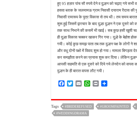
हुए 95 हज़ार पांच सौ रुपये देने व दुल्हन को चढ़ाए गये सभी 
हसवा ब्लाक के जलमामऊ ग्राम निवासी दयाराम रैदास की पुत्
निवासी रामारूप के पुत्र विकास से तय थी। तय समय बारात भ
शुरू हुई जिसमें द्वारचार के बाद दूल्हा दुल्हन ने एक दूसरे को 
तक साथ निभाने की कसमें भी खाई। सब कुछ हसी खुशी चल रह
ही दूल्हा विकास चक्कर खाकर गिर गया। दूल्हे के बेहोश होकर 
गयी। कोई कुछ समझ पाता तब तक दुल्हन पक्ष के लोगों ने 
और वधु दोनों पक्षो में विवाद शुरू हो गया। मामला बिगड़ता दे
कर समझौता करने का प्रयास शुरू कर दिया। लेकिन दुल्हन पक
आपसी सहमति से एक दूसरे को दिये गये लेनदेन को वापस करने
दुल्हन के ही बारात वापस लौट गयी।
F
T
E
W
P
S
a
w
m
h
r
h
c
i
a
a
i
a
e
t
i
t
n
r
Tags
#BRIDEREFUSED
#GROOMFAINTED
b
t
l
s
t
e
#WEDDINGDRAMA
o
e
A
o
r
p
k
p