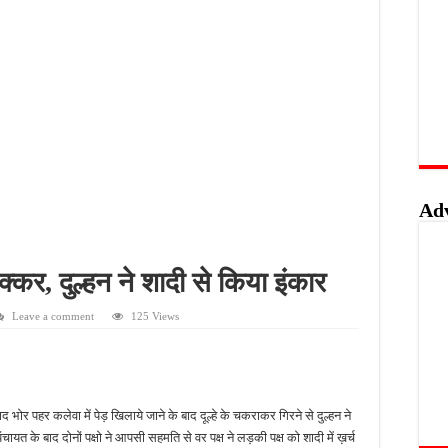
ों के लिए विशेष कार्यशाला, खाद्य सुरक्षा और सरकारी योजनाओं की मिलेगी जानकारी
ुश्किलें, खागा के लोगों ने जल्द काम पूरा कराने की उठाई मांग
वे होगा फोरलेन, कैबिनेट की मंजूरी से विकास को मिलेगी रफ्तार
 विस्तार पर मंथन, हर घर तिरंगा अभियान को सफल बनाने का आह्वान
Ad
्कर, दुल्हन ने शादी से किया इंकार
Leave a comment
125 Views
द भोर पहर कलेवा में पेड़ खिलाये जाने के बाद दूल्हे के चकराकर गिरने से दुल्हन ने
चायत के बाद दोनों पक्षो ने आपसी सहमति से वर पक्ष ने लड़की पक्ष को शादी में ख़र्च