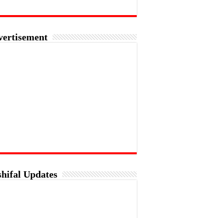
vertisement
hifal Updates