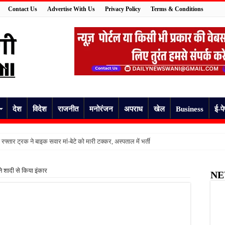
Contact Us
Advertise With Us
Privacy Policy
Terms & Conditions
देश
विदेश
राजनीत
मनोरंजन
अपराध
खेल
Business
ई-प
रफ्तार ट्रक ने बाइक सवार मां-बेटे को मारी टक्कर, अस्पताल में भर्ती
 दर्दनाक अंत, युवक की मौत पर उठे सवाल; हत्या के आरोप में प्रेमिका समेत छह पर केस
ने शादी से किया इंकार
NE
्ली जा रहे युवक की गिरकर दर्दनाक मौत, जांच में जुटी पुलिस
ने फंदे से लटककर की आत्महत्या, परिवार में मचा कोहराम
 सांप के डसने से महिला की दर्दनाक मौत
ू होगा एचआईवी-एड्स जागरूकता अभियान, डीएम ने दिए प्रभावी क्रियान्वयन के निर्देश