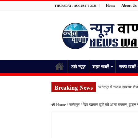
Home
About Us
THURSDAY , AUGUST 6 2026
टॉप न्यूज़
शहर खबरें
राज्य खबरें
Breaking News
फतेहपुर में सड़क हादसा: तेज 
फतेहपुर में प्रेम प्रसंग का
Home
/
फतेहपुर
/
पेड़ा खाकर दूल्हे को आया चक्कर, दुल्हन 
फतेहपुर में ट्रेन हादसा: दिल
शराब की लत से परेशान युवक 
आधी रात घर में घुसे जहरीले
फतेहपुर में 12 अगस्त से शुर