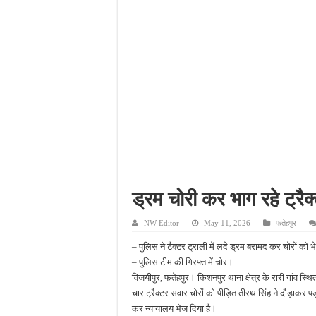
नाबालिग अपहरण कांड में पु
जहानाबाद में पुलिस की घेरा
फतेहपुर आईटीआई में युवाओं
दिव्यांगजन सशक्तीकरण में उ
ड्रम चोरी कर भाग रहे ट्रै
NW-Editor
May 11, 2026
फतेहपुर
– पुलिस ने टैक्टर ट्राली में लदे ड्रम बरामद कर चोरों को 
– पुलिस टीम की गिरफ्त में चोर।
विजयीपुर, फतेहपुर। किशनपुर थाना क्षेत्र के रारी गांव स्
चार ट्रैक्टर सवार चोरों को पीड़ित तीरथ सिंह ने दौड़ाकर 
कर न्यायालय भेज दिया है।