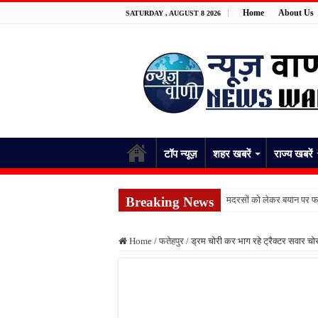
Home
About Us
SATURDAY , AUGUST 8 2026
टॉप न्यूज़
शहर खबरें
राज्य खबरें
Breaking News
मदरसों को लेकर बयान पर फर
पांच रुपये के सामान को लेकर 
Home
/
फतेहपुर
/
ड्रम चोरी कर भाग रहे ट्रैक्टर सवार च
फतेहपुर में नाले से मिले शव
जंगल में पेड़ से लटका मिला 
स्कूल भेजकर घर लौटी शिक्
किशनपुर में निजी क्लीनिकों 