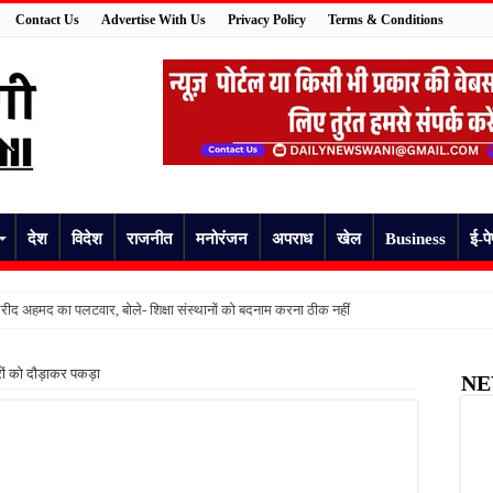
Contact Us
Advertise With Us
Privacy Policy
Terms & Conditions
देश
विदेश
राजनीत
मनोरंजन
अपराध
खेल
Business
ई-प
ीद अहमद का पलटवार, बोले- शिक्षा संस्थानों को बदनाम करना ठीक नहीं
मां ने मासूम के पैर जलाए, कमरे में बंद कर चली गई जन्मदिन पार्टी में
ोरों को दौड़ाकर पकड़ा
NE
 की हुई पहचान, दो दिन से लापता युवक की मौत से परिवार में मचा कोहराम
अधेड़ का शव, गांव में फैली सनसनी
षिका, कुछ देर बाद उठाया खौफनाक कदम
की जांच की उठी मांग, स्वास्थ्य विभाग की निगरानी पर उठे सवाल