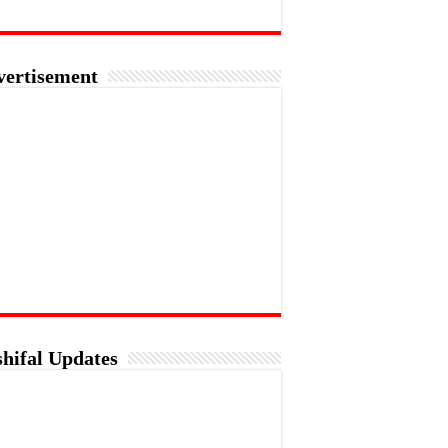
vertisement
hifal Updates