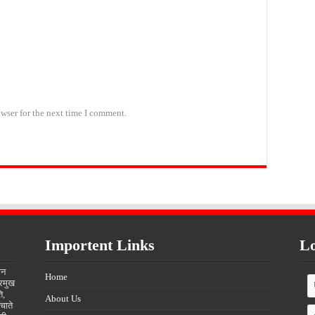
wser for the next time I comment.
Importent Links
Lo
ीन
Home
्रमुख
ि,
About Us
चाते