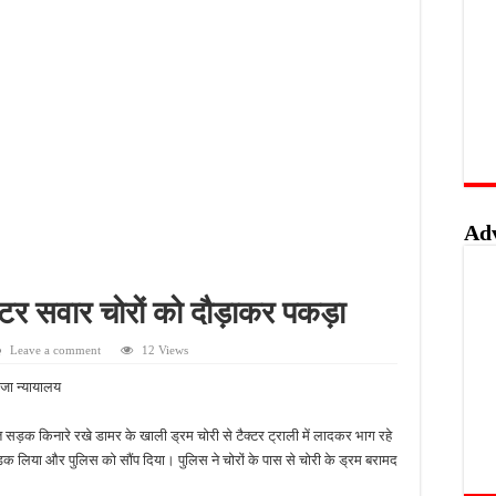
लिस का शिकंजा, फरार आरोपी आकाश साहू गिरफ्तार
बंदी, अवैध तमंचे और कारतूस के साथ युवक गिरफ्तार
 को मिलेगा रोजगार का मौका, 10 अगस्त को शिक्षुता मेले का आयोजन
त्कृष्ट योगदान पर मिलेगा राज्य स्तरीय सम्मान, 31 अगस्त तक करें आवेदन
Ad
क्टर सवार चोरों को दौड़ाकर पकड़ा
Leave a comment
12 Views
भेजा न्यायालय
थित सड़क किनारे रखे डामर के खाली ड्रम चोरी से टैक्टर ट्राली में लादकर भाग रहे
पड़क लिया और पुलिस को सौंप दिया। पुलिस ने चोरों के पास से चोरी के ड्रम बरामद