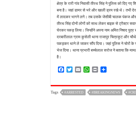
क्षेत्र के रारी गांव निवासी तीरथ सिंह ने पुलिस को दिए गए
बना है। जहां डामर से भरे और खाली ड्रम रखे थे। तभी देर
में लादकर भागने लगे। तब उसके जेसीबी चालक पंकज और दे
तीरथ सिंह दोनों लोगों को साथ लेकर बाइक से ट्रैक्टर सवा
घेरकर पकड़ लिया। जिन्होंने अपना नाम अमित निषाद पुत्र सु
दरबारीलाल ग्राम कुसेली थाना राजापुर चित्रकूट और चौथे 
पकड़कर थाने ले जाकर सौंप दिया। जहां पुलिस ने चोरों के प
भेज दिया। थाना प्रभारी बच्चेलाल सरोज ने बताया कि मामल
है।
F
T
E
W
P
S
a
w
m
h
r
h
c
i
a
a
i
a
e
t
i
t
n
r
Tags
#ARRESTED
#BREAKINGNEWS
#CR
b
t
l
s
t
e
o
e
A
o
r
p
k
p