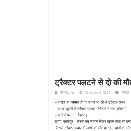
फतेहपुर में ओडीओपी उद्यमिय
अधूरे सड़क निर्माण से बढ़ीं म
सिकंदरा-घाटमपुर-चौडगरा हाई
असोथर मंडल बैठक में संगठन
ट्रैक्टर पलटने से दो की मौ
NW-Editor
November 9, 2025
फतेहपुर
– बारात का सामान लेकर वापस आ रहे थे ट्रैक्टर सवार
– टायर खुलने से ट्रैक्टर पलटा, परिजनों में मचा कोहराम
– खंती में पलटा ट्रैक्टर।
खागा, फतेहपुर। बारात का सामान लेकर वापस लौट रहे ट्रै
जिससे ट्रैक्टर सवार दो लोगों की मौत हो गई। दोनों की मौ