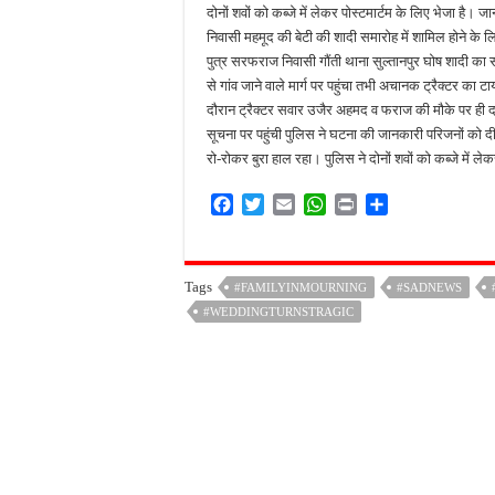
दोनों शवों को कब्जे में लेकर पोस्टमार्टम के लिए भेजा है। 
निवासी महमूद की बेटी की शादी समारोह में शामिल होने के
पुत्र सरफराज निवासी गौंती थाना सुल्तानपुर घोष शादी का 
से गांव जाने वाले मार्ग पर पहुंचा तभी अचानक ट्रैक्टर का 
दौरान ट्रैक्टर सवार उजैर अहमद व फराज की मौके पर ही 
सूचना पर पहुंची पुलिस ने घटना की जानकारी परिजनों को 
रो-रोकर बुरा हाल रहा। पुलिस ने दोनों शवों को कब्जे में ले
F
T
E
W
P
S
a
w
m
h
r
h
c
i
a
a
i
a
e
t
i
t
n
r
Tags
#FAMILYINMOURNING
#SADNEWS
b
t
l
s
t
e
#WEDDINGTURNSTRAGIC
o
e
A
o
r
p
k
p