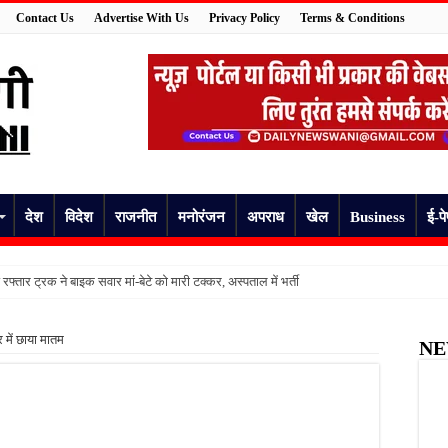
Contact Us
Advertise With Us
Privacy Policy
Terms & Conditions
देश
विदेश
राजनीत
मनोरंजन
अपराध
खेल
Business
ई-प
रफ्तार ट्रक ने बाइक सवार मां-बेटे को मारी टक्कर, अस्पताल में भर्ती
 दर्दनाक अंत, युवक की मौत पर उठे सवाल; हत्या के आरोप में प्रेमिका समेत छह पर केस
 में छाया मातम
NE
्ली जा रहे युवक की गिरकर दर्दनाक मौत, जांच में जुटी पुलिस
ने फंदे से लटककर की आत्महत्या, परिवार में मचा कोहराम
 सांप के डसने से महिला की दर्दनाक मौत
ू होगा एचआईवी-एड्स जागरूकता अभियान, डीएम ने दिए प्रभावी क्रियान्वयन के निर्देश