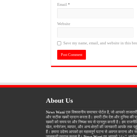
Email
*
Website
Save my name, email, and website in this bro
About Us
News Wani
एक विश्वसनीय समाचार पोर्टल है, जो आपको ताजातर
और सटीक खबरें प्रदान करता है। हमारी टीम देश और दुनिया की प
खबरों को समय पर और निष्पक्ष रूप से प्रस्तुत करती है। हम राजनीत
खेल, मनोरंजन, व्यापार, और अन्य क्षेत्रों की जानकारी आपके तक पहुं
हैं। हमारा उद्देश्य आपको हर महत्वपूर्ण घटना से अवगत कराना और स
जानकारी प्रदान करना है।
News Wani
पर आपको 24×7 अपडेट