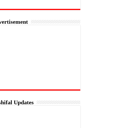
vertisement
hifal Updates