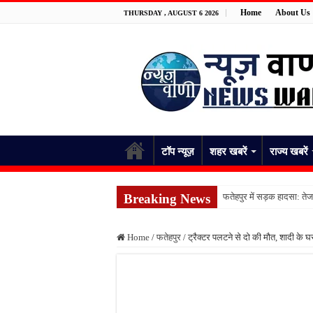
Home
About Us
THURSDAY , AUGUST 6 2026
टॉप न्यूज़
शहर खबरें
राज्य खबरें
Breaking News
फतेहपुर में सड़क हादसा: तेज 
फतेहपुर में प्रेम प्रसंग का
Home
/
फतेहपुर
/
ट्रैक्टर पलटने से दो की मौत, शादी के घर
फतेहपुर में ट्रेन हादसा: दिल
शराब की लत से परेशान युवक 
आधी रात घर में घुसे जहरीले
फतेहपुर में 12 अगस्त से शुर