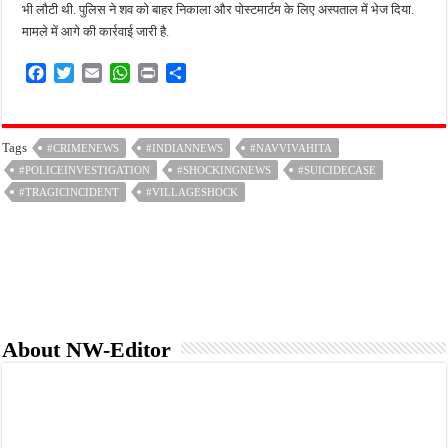
भी लौटी थी. पुलिस ने शव को बाहर निकाला और पोस्टमार्टम के लिए अस्पताल में भेज दिया.
मामले में आगे की कार्रवाई जारी है.
F
T
E
W
P
S
a
w
m
h
r
h
c
i
a
a
i
a
e
t
i
t
n
r
Tags
#CRIMENEWS
#INDIANNEWS
#NAVVIVAHITA
b
t
l
s
t
e
#POLICEINVESTIGATION
o
e
A
#SHOCKINGNEWS
#SUICIDECASE
o
r
p
#TRAGICINCIDENT
#VILLAGESHOCK
k
p
About NW-Editor