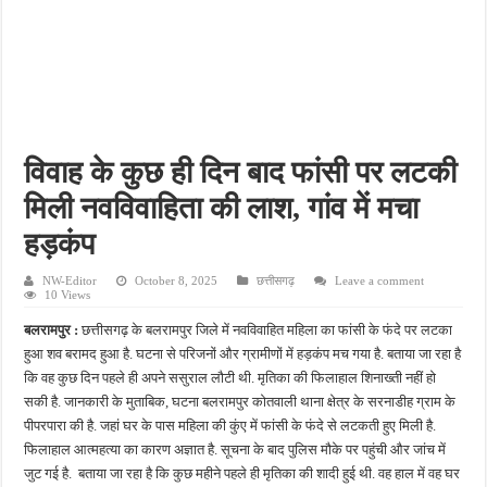
फतेहपुर के देवीगंज में दूषित पेयजल से बढ़ा संकट, बदबूदार पानी और जलभराव पर फूटा लोगों का गुस
आईटीआई एडमिशन 2026: युवाओं के लिए सुनहरा अवसर, 7 अगस्त तक करें ऑनलाइन आवेदन
दिव्यांग छात्राओं के लिए खुशखबरी, ई-ट्राइसाइकिल खरीदने पर मिलेगा ₹65 हजार तक का अनुदान
भारी बारिश ने खोली अतिक्रमण की पोल, तालाब का गंदा पानी घरों में घुसा, ग्रामीण बेहाल
पेड़ लगाने के विवाद ने लिया हिंसक मोड़, महिला पर कुल्हाड़ी से किया हमला
विवाह के कुछ ही दिन बाद फांसी पर लटकी
मिली नवविवाहिता की लाश, गांव में मचा
हड़कंप
NW-Editor
October 8, 2025
छत्तीसगढ़
Leave a comment
10 Views
बलरामपुर :
छत्तीसगढ़ के बलरामपुर जिले में नवविवाहित महिला का फांसी के फंदे पर लटका
हुआ शव बरामद हुआ है. घटना से परिजनों और ग्रामीणों में हड़कंप मच गया है. बताया जा रहा है
कि वह कुछ दिन पहले ही अपने ससुराल लौटी थी. मृतिका की फिलाहाल शिनाख्ती नहीं हो
सकी है. जानकारी के मुताबिक, घटना बलरामपुर कोतवाली थाना क्षेत्र के सरनाडीह ग्राम के
पीपरपारा की है. जहां घर के पास महिला की कुंए में फांसी के फंदे से लटकती हुए मिली है.
फिलाहाल आत्महत्या का कारण अज्ञात है. सूचना के बाद पुलिस मौके पर पहुंची और जांच में
जुट गई है. बताया जा रहा है कि कुछ महीने पहले ही मृतिका की शादी हुई थी. वह हाल में वह घर