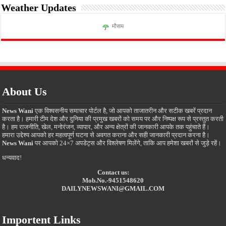
Weather Updates
मौसम
About Us
News Wani
एक विश्वसनीय समाचार पोर्टल है, जो आपको ताजातरीन और सटीक खबरें प्रदान
करता है। हमारी टीम देश और दुनिया की प्रमुख खबरों को समय पर और निष्पक्ष रूप से प्रस्तुत करती
है। हम राजनीति, खेल, मनोरंजन, व्यापार, और अन्य क्षेत्रों की जानकारी आपके तक पहुंचाते हैं।
हमारा उद्देश्य आपको हर महत्वपूर्ण घटना से अवगत कराना और सही जानकारी प्रदान करना है।
News Wani
पर आपको 24×7 अपडेट्स और विश्लेषण मिलेंगे, ताकि आप हमेशा खबरों से जुड़े रहें।
धन्यवाद!
Contact us:
Mob.No.-9451548620
DAILYNEWSWANI@GMAIL.COM
Importent Links