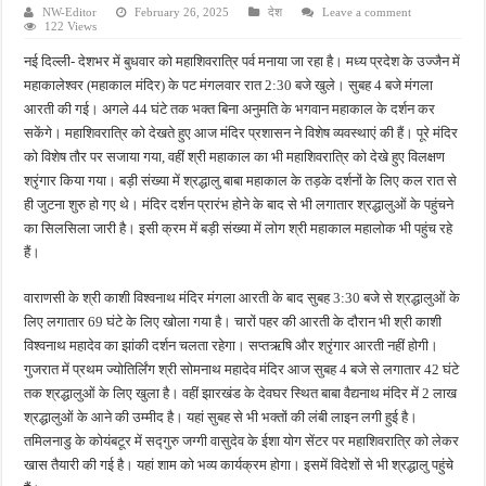
NW-Editor
February 26, 2025
देश
Leave a comment
122 Views
नई दिल्ली- देशभर में बुधवार को महाशिवरात्रि पर्व मनाया जा रहा है। मध्य प्रदेश के उज्जैन में
महाकालेश्वर (महाकाल मंदिर) के पट मंगलवार रात 2:30 बजे खुले। सुबह 4 बजे मंगला
आरती की गई। अगले 44 घंटे तक भक्त बिना अनुमति के भगवान महाकाल के दर्शन कर
सकेंगे। महाशिवरात्रि को देखते हुए आज मंदिर प्रशासन ने विशेष व्यवस्थाएं की हैं। पूरे मंदिर
को विशेष तौर पर सजाया गया, वहीं श्री महाकाल का भी महाशिवरात्रि को देखे हुए विलक्षण
श्रृंगार किया गया। बड़ी संख्या में श्रद्धालु बाबा महाकाल के तड़के दर्शनों के लिए कल रात से
ही जुटना शुरु हो गए थे। मंदिर दर्शन प्रारंभ होने के बाद से भी लगातार श्रद्धालुओं के पहुंचने
का सिलसिला जारी है। इसी क्रम में बड़ी संख्या में लोग श्री महाकाल महालोक भी पहुंच रहे
हैं।
वाराणसी के श्री काशी विश्वनाथ मंदिर मंगला आरती के बाद सुबह 3:30 बजे से श्रद्धालुओं के
लिए लगातार 69 घंटे के लिए खोला गया है। चारों पहर की आरती के दौरान भी श्री काशी
विश्वनाथ महादेव का झांकी दर्शन चलता रहेगा। सप्तऋषि और श्रृंगार आरती नहीं होगी।
गुजरात में प्रथम ज्योतिर्लिंग श्री सोमनाथ महादेव मंदिर आज सुबह 4 बजे से लगातार 42 घंटे
तक श्रद्धालुओं के लिए खुला है। वहीं झारखंड के देवघर स्थित बाबा वैद्यनाथ मंदिर में 2 लाख
श्रद्धालुओं के आने की उम्मीद है। यहां सुबह से भी भक्तों की लंबी लाइन लगी हुई है।
तमिलनाडु के कोयंबटूर में सद्गुरु जग्गी वासुदेव के ईशा योग सेंटर पर महाशिवरात्रि को लेकर
खास तैयारी की गई है। यहां शाम को भव्य कार्यक्रम होगा। इसमें विदेशों से भी श्रद्धालु पहुंचे